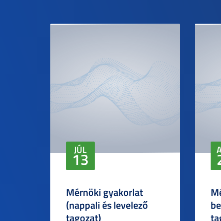
JÚL
13
Mérnöki gyakorlat
Mé
(nappali és levelező
be
tagozat)
ta