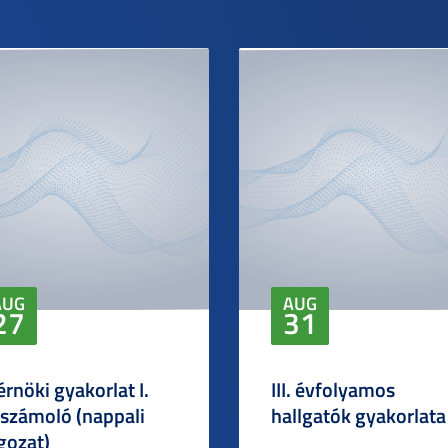
AUG
AUG
27
31
rnöki gyakorlat I.
III. évfolyamos
számoló (nappali
hallgatók gyakorlata
gozat)