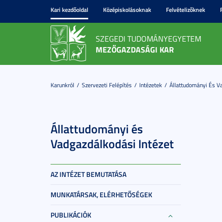
Kari kezdőoldal
Középiskolásoknak
Felvételizőknek
SZEGEDI TUDOMÁNYEGYETEM
MEZŐGAZDASÁGI KAR
Karunkról
Szervezeti Felépítés
Intézetek
Állattudományi És Va
Állattudományi és
Vadgazdálkodási Intézet
AZ INTÉZET BEMUTATÁSA
MUNKATÁRSAK, ELÉRHETŐSÉGEK
PUBLIKÁCIÓK