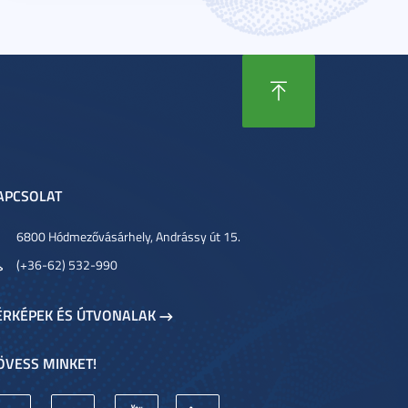
APCSOLAT
6800 Hódmezővásárhely, Andrássy út 15.
(+36-62) 532-990
ÉRKÉPEK ÉS ÚTVONALAK
ÖVESS MINKET!