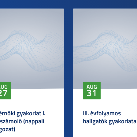
AUG
AUG
27
31
rnöki gyakorlat I.
III. évfolyamos
számoló (nappali
hallgatók gyakorlata
gozat)