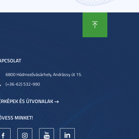
APCSOLAT
6800 Hódmezővásárhely, Andrássy út 15.
(+36-62) 532-990
ÉRKÉPEK ÉS ÚTVONALAK
ÖVESS MINKET!