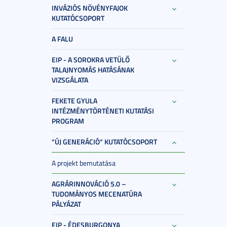
INVÁZIÓS NÖVÉNYFAJOK
KUTATÓCSOPORT
A FALU
EIP - A SOROKRA VETÜLŐ
TALAJNYOMÁS HATÁSÁNAK
VIZSGÁLATA
FEKETE GYULA
INTÉZMÉNYTÖRTÉNETI KUTATÁSI
PROGRAM
"ÚJ GENERÁCIÓ" KUTATÓCSOPORT
A projekt bemutatása
AGRÁRINNOVÁCIÓ 5.0 –
TUDOMÁNYOS MECENATÚRA
PÁLYÁZAT
EIP - ÉDESBURGONYA