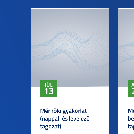
JÚL
13
Mérnöki gyakorlat
Mé
(nappali és levelező
be
tagozat)
ta