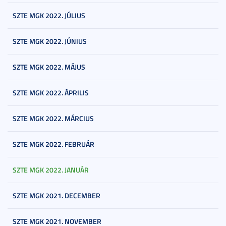
SZTE MGK 2022. JÚLIUS
SZTE MGK 2022. JÚNIUS
SZTE MGK 2022. MÁJUS
SZTE MGK 2022. ÁPRILIS
SZTE MGK 2022. MÁRCIUS
SZTE MGK 2022. FEBRUÁR
SZTE MGK 2022. JANUÁR
SZTE MGK 2021. DECEMBER
SZTE MGK 2021. NOVEMBER