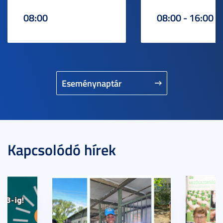
08:00
08:00 - 16:00
Eseménynaptár
Kapcsolódó hírek