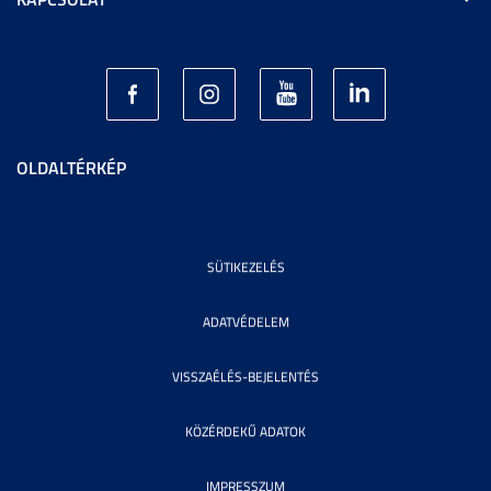
OLDALTÉRKÉP
SÜTIKEZELÉS
ADATVÉDELEM
VISSZAÉLÉS-BEJELENTÉS
KÖZÉRDEKŰ ADATOK
IMPRESSZUM