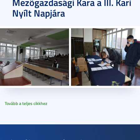
Mezőgazdasági Kara a III. Kari
Nyílt Napjára
2022. január 24.
1 perc
Tovább a teljes cikkhez