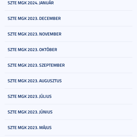
SZTE MGK 2024. JANUÁR
SZTE MGK 2023. DECEMBER
SZTE MGK 2023. NOVEMBER
SZTE MGK 2023. OKTÓBER
SZTE MGK 2023. SZEPTEMBER
SZTE MGK 2023. AUGUSZTUS
SZTE MGK 2023. JÚLIUS
SZTE MGK 2023. JÚNIUS
SZTE MGK 2023. MÁJUS