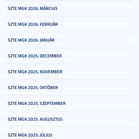
SZTE MGK 2026. MÁRCIUS
SZTE MGK 2026. FEBRUÁR
SZTE MGK 2026. JANUÁR
SZTE MGK 2025. DECEMBER
SZTE MGK 2025. NOVEMBER
SZTE MGK 2025. OKTÓBER
SZTE MGK 2025. SZEPTEMBER
SZTE MGK 2025. AUGUSZTUS
SZTE MGK 2025. JÚLIUS