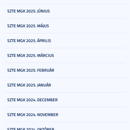
SZTE MGK 2025. JÚNIUS
SZTE MGK 2025. MÁJUS
SZTE MGK 2025. ÁPRILIS
SZTE MGK 2025. MÁRCIUS
SZTE MGK 2025. FEBRUÁR
SZTE MGK 2025. JANUÁR
SZTE MGK 2024. DECEMBER
SZTE MGK 2024. NOVEMBER
SZTE MGK 2024. OKTÓBER