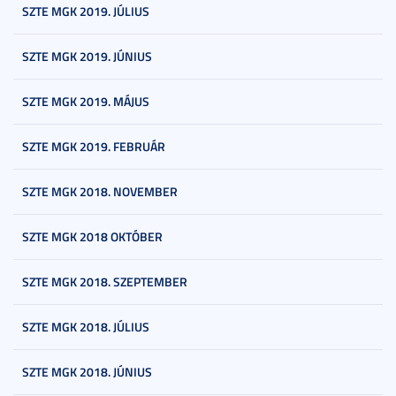
SZTE MGK 2019. JÚLIUS
SZTE MGK 2019. JÚNIUS
SZTE MGK 2019. MÁJUS
SZTE MGK 2019. FEBRUÁR
SZTE MGK 2018. NOVEMBER
SZTE MGK 2018 OKTÓBER
SZTE MGK 2018. SZEPTEMBER
SZTE MGK 2018. JÚLIUS
SZTE MGK 2018. JÚNIUS