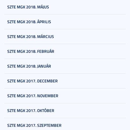
SZTE MGK 2018. MÁJUS
SZTE MGK 2018. ÁPRILIS
SZTE MGK 2018. MÁRCIUS
SZTE MGK 2018. FEBRUÁR
SZTE MGK 2018. JANUÁR
SZTE MGK 2017. DECEMBER
SZTE MGK 2017. NOVEMBER
SZTE MGK 2017. OKTÓBER
SZTE MGK 2017. SZEPTEMBER