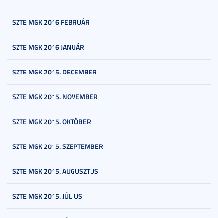
SZTE MGK 2016 FEBRUÁR
SZTE MGK 2016 JANUÁR
SZTE MGK 2015. DECEMBER
SZTE MGK 2015. NOVEMBER
SZTE MGK 2015. OKTÓBER
SZTE MGK 2015. SZEPTEMBER
SZTE MGK 2015. AUGUSZTUS
SZTE MGK 2015. JÚLIUS