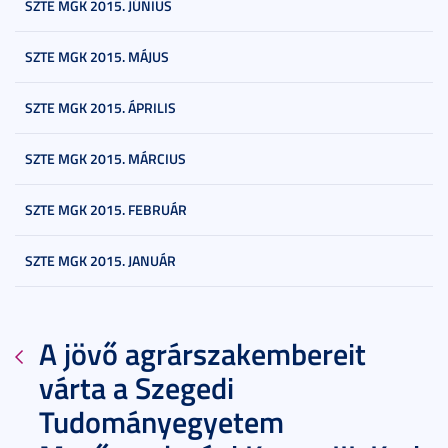
SZTE MGK 2015. JÚNIUS
SZTE MGK 2015. MÁJUS
SZTE MGK 2015. ÁPRILIS
SZTE MGK 2015. MÁRCIUS
SZTE MGK 2015. FEBRUÁR
SZTE MGK 2015. JANUÁR
A jövő agrárszakembereit
várta a Szegedi
Tudományegyetem