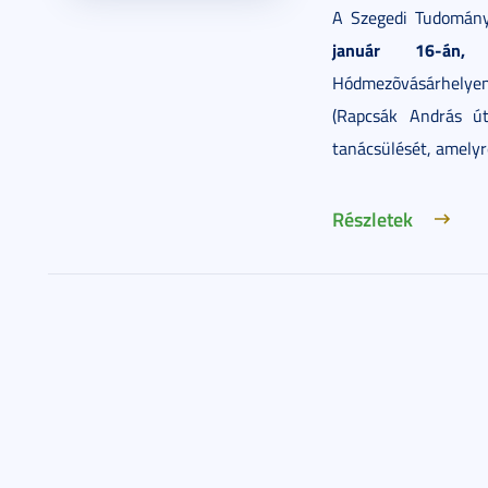
A Szegedi Tudomán
január 16-án, 
Hódmezõvásárhelye
(Rapcsák András ú
tanácsülését, amelyr
Részletek