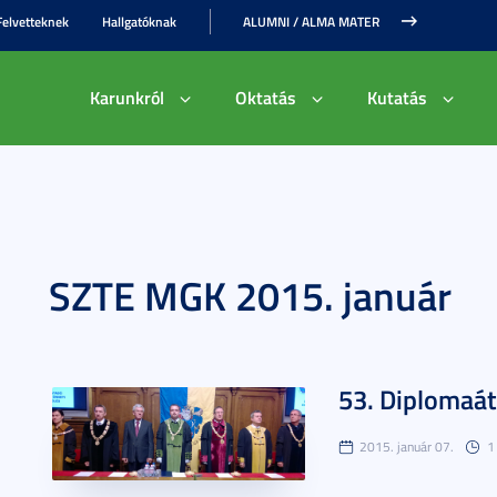
Felvetteknek
Hallgatóknak
ALUMNI / ALMA MATER
Karunkról
Oktatás
Kutatás
SZTE MGK 2015. január
53. Diplomaá
2015. január 07.
1