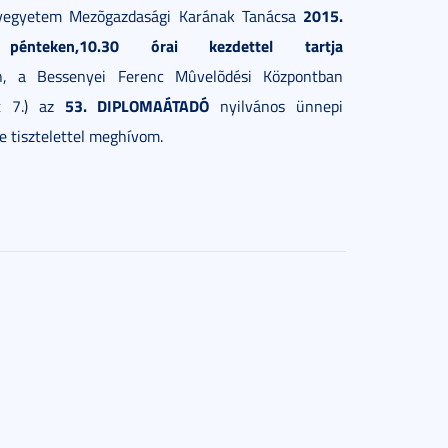
2015.
yegyetem Mezõgazdasági Karának Tanácsa
pénteken,10.30 órai kezdettel tartja
n, a Bessenyei Ferenc Mûvelõdési Központban
53. DIPLOMAÁTADÓ
t 7.) az
nyilvános ünnepi
e tisztelettel meghívom.