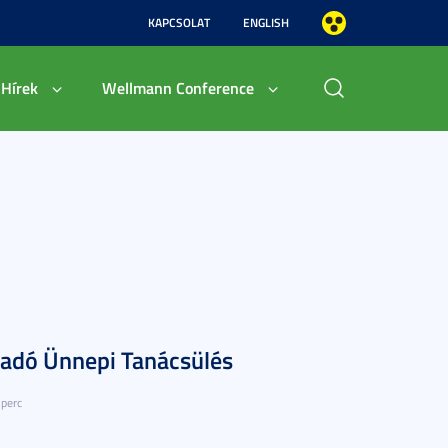
KAPCSOLAT
ENGLISH
Hírek
Wellmann Conference
tadó Ünnepi Tanácsülés
 perc