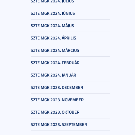
SZTE MGK 2024. JÚLIUS
SZTE MGK 2024. JÚNIUS
SZTE MGK 2024. MÁJUS
SZTE MGK 2024. ÁPRILIS
SZTE MGK 2024. MÁRCIUS
SZTE MGK 2024. FEBRUÁR
SZTE MGK 2024. JANUÁR
SZTE MGK 2023. DECEMBER
SZTE MGK 2023. NOVEMBER
SZTE MGK 2023. OKTÓBER
SZTE MGK 2023. SZEPTEMBER