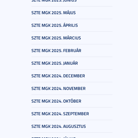
SZTE MGK 2025. MÁJUS
SZTE MGK 2025. ÁPRILIS
SZTE MGK 2025. MÁRCIUS
SZTE MGK 2025. FEBRUÁR
SZTE MGK 2025. JANUÁR
SZTE MGK 2024. DECEMBER
SZTE MGK 2024. NOVEMBER
SZTE MGK 2024. OKTÓBER
SZTE MGK 2024. SZEPTEMBER
SZTE MGK 2024. AUGUSZTUS