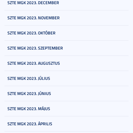
SZTE MGK 2023. DECEMBER
SZTE MGK 2023. NOVEMBER
SZTE MGK 2023. OKTÓBER
SZTE MGK 2023. SZEPTEMBER
SZTE MGK 2023. AUGUSZTUS
SZTE MGK 2023. JÚLIUS
SZTE MGK 2023. JÚNIUS
SZTE MGK 2023. MÁJUS
SZTE MGK 2023. ÁPRILIS