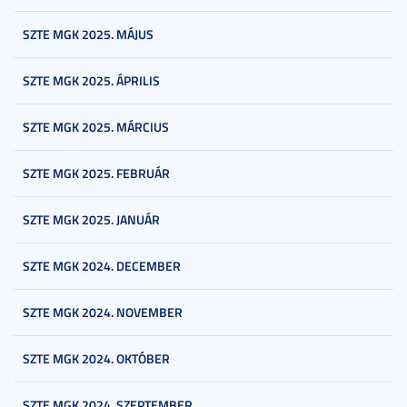
SZTE MGK 2025. MÁJUS
SZTE MGK 2025. ÁPRILIS
SZTE MGK 2025. MÁRCIUS
SZTE MGK 2025. FEBRUÁR
SZTE MGK 2025. JANUÁR
SZTE MGK 2024. DECEMBER
SZTE MGK 2024. NOVEMBER
SZTE MGK 2024. OKTÓBER
SZTE MGK 2024. SZEPTEMBER