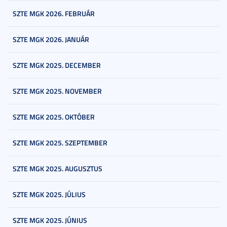
SZTE MGK 2026. FEBRUÁR
SZTE MGK 2026. JANUÁR
SZTE MGK 2025. DECEMBER
SZTE MGK 2025. NOVEMBER
SZTE MGK 2025. OKTÓBER
SZTE MGK 2025. SZEPTEMBER
SZTE MGK 2025. AUGUSZTUS
SZTE MGK 2025. JÚLIUS
SZTE MGK 2025. JÚNIUS