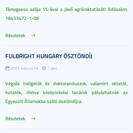
Támogassa adója 1%-ával a jövő agrároktatását! Adószám:
18453472-1-06
Részletek
FULBRIGHT HUNGARY ÖSZTÖNDÍJ
2023. március 28.
1 perc
Végzős hallgatók és doktoranduszok, valamint oktatót,
kutatók, illetve középiskolai tanárok pályázhatnak az
Egyesült Államokba szóló ösztöndíjra.
Részletek