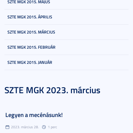
SZTE MGK 2015. MÁJUS
SZTE MGK 2015. ÁPRILIS
SZTE MGK 2015. MÁRCIUS
SZTE MGK 2015. FEBRUÁR
SZTE MGK 2015. JANUÁR
SZTE MGK 2023. március
Legyen a mecénásunk!
2023. március 28.
1 perc