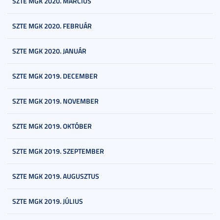
SZTE MGK 2020. MÁRCIUS
SZTE MGK 2020. FEBRUÁR
SZTE MGK 2020. JANUÁR
SZTE MGK 2019. DECEMBER
SZTE MGK 2019. NOVEMBER
SZTE MGK 2019. OKTÓBER
SZTE MGK 2019. SZEPTEMBER
SZTE MGK 2019. AUGUSZTUS
SZTE MGK 2019. JÚLIUS