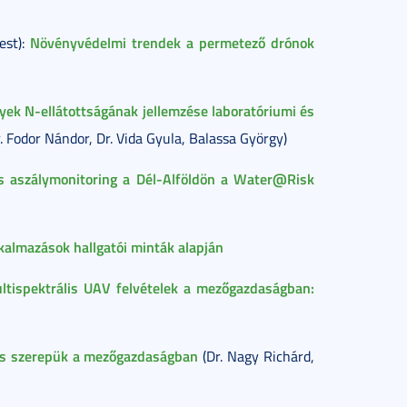
Növényvédelmi trendek a permetező drónok
est):
ek N-ellátottságának jellemzése laboratóriumi és
. Fodor Nándor, Dr. Vida Gyula, Balassa György)
és aszálymonitoring a Dél-Alföldön a Water@Risk
almazások hallgatói minták alapján
ltispektrális UAV felvételek a mezőgazdaságban:
és szerepük a mezőgazdaságban
(Dr. Nagy Richárd,