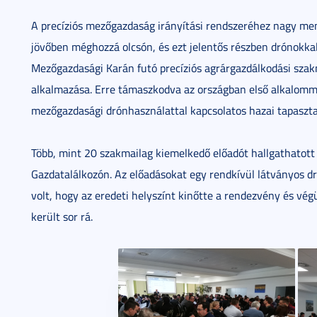
A precíziós mezőgazdaság irányítási rendszeréhez nagy me
jövőben méghozzá olcsón, és ezt jelentős részben drónokk
Mezőgazdasági Karán futó precíziós agrárgazdálkodási sza
alkalmazása. Erre támaszkodva az országban első alkalomma
mezőgazdasági drónhasználattal kapcsolatos hazai tapaszta
Több, mint 20 szakmailag kiemelkedő előadót hallgathatott 
Gazdatalálkozón. Az előadásokat egy rendkívül látványos d
volt, hogy az eredeti helyszínt kinőtte a rendezvény és v
került sor rá.