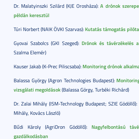
A drónok szerepe
Dr. Malatyinszki Szilárd (KJE Orosháza):
példán keresztül
Kutatás támogatás pilóta
Túri Norbert (NAIK ÖVKI Szarvas):
Drónok és távérzékelés 
Gyovai Szabolcs (GKI Szeged):
Szalma Elemér)
Monitoring drónok alkalma
Kauser Jakab (K-Prec Piliscsaba):
Monitorin
Balassa György (Agron Technologies Budapest):
vizsgálati megoldások
(Balassa Görgy, Turbéki Richárd)
Dr. Zalai Mihály (ISM-Technology Budapest; SZIE Gödöllő):
Mihály, Kovács László)
Nagyfelbontású távé
Bűdi Károly (AgriDron Gödöllő):
gazdálkodásban