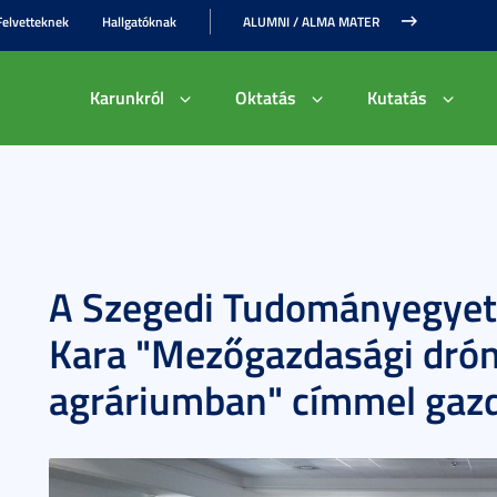
Felvetteknek
Hallgatóknak
ALUMNI / ALMA MATER
Karunkról
Oktatás
Kutatás
A Szegedi Tudományegye
Kara "Mezőgazdasági dróno
agráriumban" címmel gazd