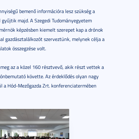
nnyiségű bemenő információra lesz szükség a
al gyűjtik majd. A Szegedi Tudományegyetem
kmérnök képzésben kiemelt szerepet kap a drónok
l gazdásztalálkozót szerveztünk, melynek célja a
latok összegzése volt.
meg az a közel 160 résztvevő, akik részt vettek a
rónbemutató követte. Az érdeklődés olyan nagy
égül a Hód-Mezőgazda Zrt. konferenciatermében