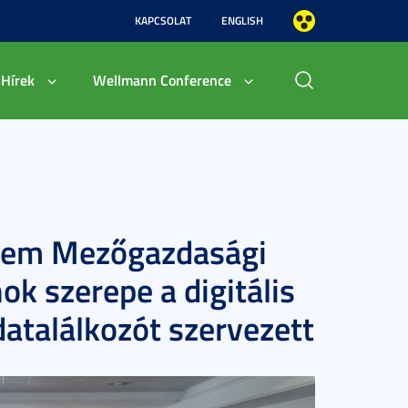
KAPCSOLAT
ENGLISH
Hírek
Wellmann Conference
tem Mezőgazdasági
k szerepe a digitális
atalálkozót szervezett