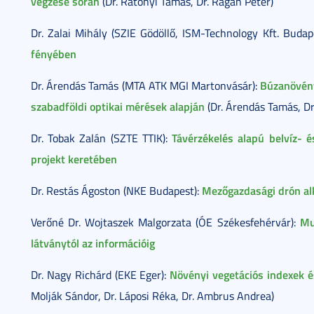
végzése során
(Dr. Rátonyi Tamás, Dr. Ragán Péter)
Dr. Zalai Mihály (SZIE Gödöllő, ISM-Technology Kft. Budap
fényében
Búzanövény
Dr. Árendás Tamás (MTA ATK MGI Martonvásár):
szabadföldi optikai mérések alapján
(Dr. Árendás Tamás, Dr
Távérzékelés alapú belvíz- 
Dr. Tobak Zalán (SZTE TTIK):
projekt keretében
Mezőgazdasági drón alk
Dr. Restás Ágoston (NKE Budapest):
Mu
Verőné Dr. Wojtaszek Malgorzata (ÓE Székesfehérvár):
látványtól az információig
Növényi vegetációs indexek 
Dr. Nagy Richárd (EKE Eger):
Molják Sándor, Dr. Láposi Réka, Dr. Ambrus Andrea)