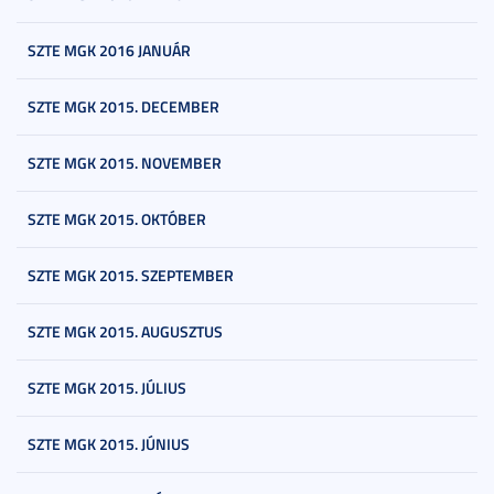
SZTE MGK 2016 JANUÁR
SZTE MGK 2015. DECEMBER
SZTE MGK 2015. NOVEMBER
SZTE MGK 2015. OKTÓBER
SZTE MGK 2015. SZEPTEMBER
SZTE MGK 2015. AUGUSZTUS
SZTE MGK 2015. JÚLIUS
SZTE MGK 2015. JÚNIUS