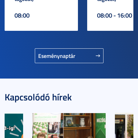
08:00
08:00 - 16:00
Eseménynaptár
Kapcsolódó hírek