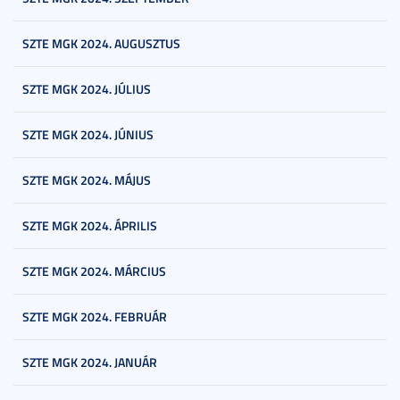
SZTE MGK 2024. AUGUSZTUS
SZTE MGK 2024. JÚLIUS
SZTE MGK 2024. JÚNIUS
SZTE MGK 2024. MÁJUS
SZTE MGK 2024. ÁPRILIS
SZTE MGK 2024. MÁRCIUS
SZTE MGK 2024. FEBRUÁR
SZTE MGK 2024. JANUÁR