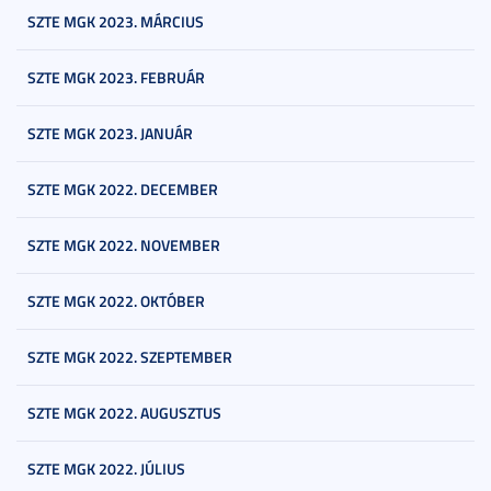
SZTE MGK 2023. MÁRCIUS
SZTE MGK 2023. FEBRUÁR
SZTE MGK 2023. JANUÁR
SZTE MGK 2022. DECEMBER
SZTE MGK 2022. NOVEMBER
SZTE MGK 2022. OKTÓBER
SZTE MGK 2022. SZEPTEMBER
SZTE MGK 2022. AUGUSZTUS
SZTE MGK 2022. JÚLIUS