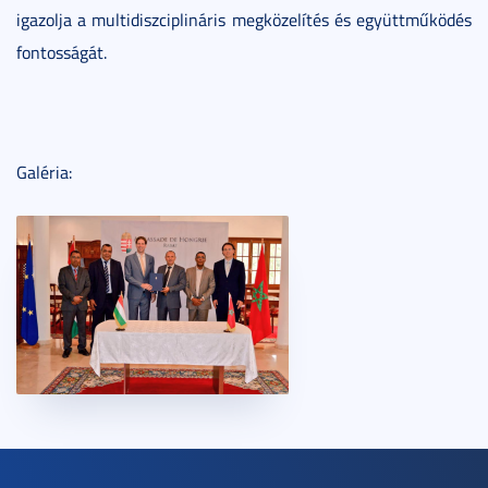
igazolja a multidiszciplináris megközelítés és együttműködés
fontosságát.
Galéria: