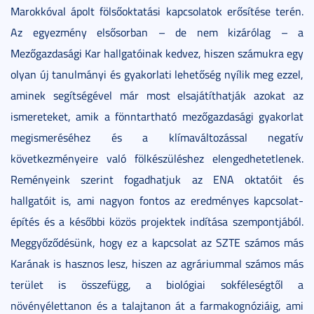
Marokkóval ápolt fölsőoktatási kapcsolatok erősítése terén.
Az egyezmény elsősorban – de nem kizárólag – a
Mezőgazdasági Kar hallgatóinak kedvez, hiszen számukra egy
olyan új tanulmányi és gyakorlati lehetőség nyílik meg ezzel,
aminek segítségével már most elsajátíthatják azokat az
ismereteket, amik a fönntartható mezőgazdasági gyakorlat
megismeréséhez és a klímaváltozással negatív
következményeire való fölkészüléshez elengedhetetlenek.
Reményeink szerint fogadhatjuk az ENA oktatóit és
hallgatóit is, ami nagyon fontos az eredményes kapcsolat-
építés és a későbbi közös projektek indítása szempontjából.
Meggyőződésünk, hogy ez a kapcsolat az SZTE számos más
Karának is hasznos lesz, hiszen az agráriummal számos más
terület is összefügg, a biológiai sokféleségtől a
növényélettanon és a talajtanon át a farmakognóziáig, ami