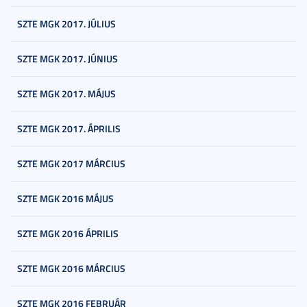
SZTE MGK 2017. JÚLIUS
SZTE MGK 2017. JÚNIUS
SZTE MGK 2017. MÁJUS
SZTE MGK 2017. ÁPRILIS
SZTE MGK 2017 MÁRCIUS
SZTE MGK 2016 MÁJUS
SZTE MGK 2016 ÁPRILIS
SZTE MGK 2016 MÁRCIUS
SZTE MGK 2016 FEBRUÁR