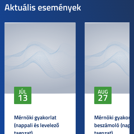
Aktuális események
JÚL
AUG
13
27
Mérnöki gyakorlat
Mérnöki gyakorlat
(nappali és levelező
beszámoló (napp
tagozat)
tagozat)