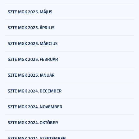
SZTE MGK 2025. MÁJUS
SZTE MGK 2025. ÁPRILIS
SZTE MGK 2025. MÁRCIUS
SZTE MGK 2025. FEBRUÁR
SZTE MGK 2025. JANUÁR
SZTE MGK 2024. DECEMBER
SZTE MGK 2024. NOVEMBER
SZTE MGK 2024. OKTÓBER
SZTE MGK 2024. SZEPTEMBER