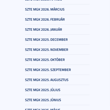
SZTE MGK 2026. MÁRCIUS
SZTE MGK 2026. FEBRUÁR
SZTE MGK 2026. JANUÁR
SZTE MGK 2025. DECEMBER
SZTE MGK 2025. NOVEMBER
SZTE MGK 2025. OKTÓBER
SZTE MGK 2025. SZEPTEMBER
SZTE MGK 2025. AUGUSZTUS
SZTE MGK 2025. JÚLIUS
SZTE MGK 2025. JÚNIUS
SZTE MGK 2025. MÁJUS