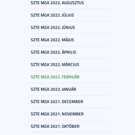
SZTE MGK 2022. AUGUSZTUS
SZTE MGK 2022. JÚLIUS
SZTE MGK 2022. JÚNIUS
SZTE MGK 2022. MÁJUS
SZTE MGK 2022. ÁPRILIS
SZTE MGK 2022. MÁRCIUS
SZTE MGK 2022. FEBRUÁR
SZTE MGK 2022. JANUÁR
SZTE MGK 2021. DECEMBER
SZTE MGK 2021. NOVEMBER
SZTE MGK 2021. OKTÓBER