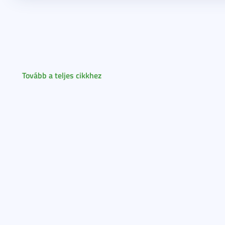
2022. február 17.
1 perc
Tovább a teljes cikkhez