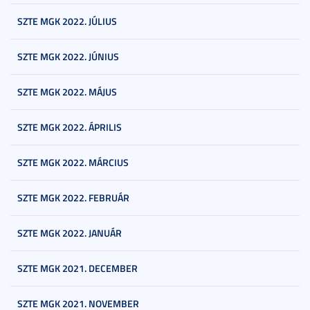
SZTE MGK 2022. JÚLIUS
SZTE MGK 2022. JÚNIUS
SZTE MGK 2022. MÁJUS
SZTE MGK 2022. ÁPRILIS
SZTE MGK 2022. MÁRCIUS
SZTE MGK 2022. FEBRUÁR
SZTE MGK 2022. JANUÁR
SZTE MGK 2021. DECEMBER
SZTE MGK 2021. NOVEMBER