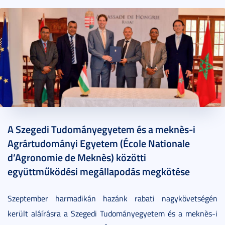
2018. szeptember 22.
1 perc
A Szegedi Tudományegyetem és a meknès-i
Agrártudományi Egyetem (École Nationale
d’Agronomie de Meknès) közötti
együttműködési megállapodás megkötése
Szeptember harmadikán hazánk rabati nagykövetségén
került aláírásra a Szegedi Tudományegyetem és a meknès-i