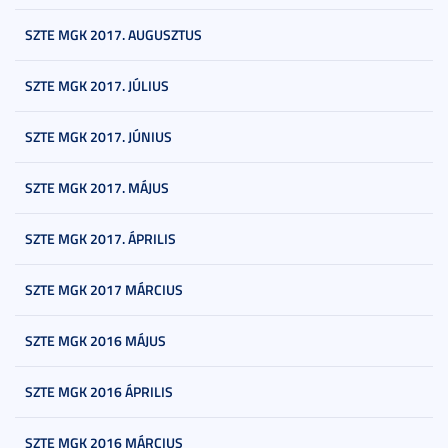
SZTE MGK 2017. AUGUSZTUS
SZTE MGK 2017. JÚLIUS
SZTE MGK 2017. JÚNIUS
SZTE MGK 2017. MÁJUS
SZTE MGK 2017. ÁPRILIS
SZTE MGK 2017 MÁRCIUS
SZTE MGK 2016 MÁJUS
SZTE MGK 2016 ÁPRILIS
SZTE MGK 2016 MÁRCIUS