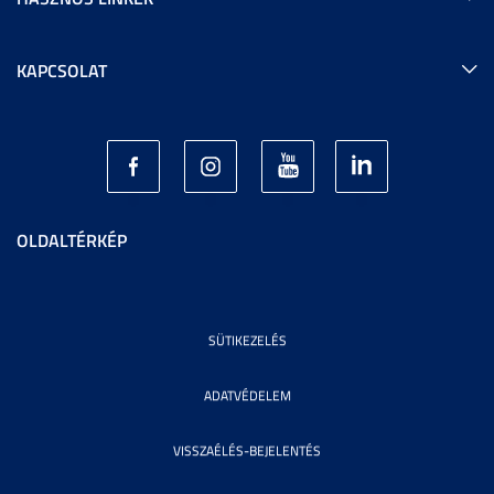
KAPCSOLAT
OLDALTÉRKÉP
SÜTIKEZELÉS
ADATVÉDELEM
VISSZAÉLÉS-BEJELENTÉS