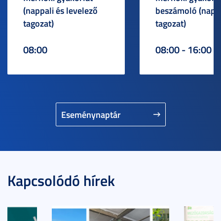
(nappali és levelező
beszámoló (napp
tagozat)
tagozat)
08:00
08:00 - 16:00
Eseménynaptár
Kapcsolódó hírek