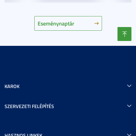
Eseménynaptár
KAROK
SZERVEZETI FELÉPÍTÉS
HASZNOS LINKEK