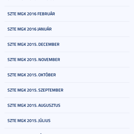
SZTE MGK 2016 FEBRUÁR
SZTE MGK 2016 JANUÁR
SZTE MGK 2015. DECEMBER
SZTE MGK 2015. NOVEMBER
SZTE MGK 2015. OKTÓBER
SZTE MGK 2015. SZEPTEMBER
SZTE MGK 2015. AUGUSZTUS
SZTE MGK 2015. JÚLIUS