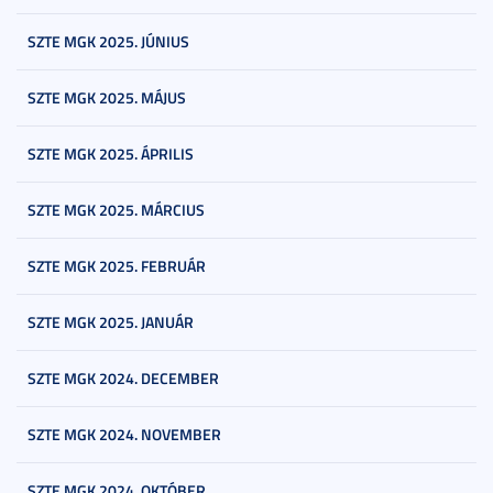
SZTE MGK 2025. JÚNIUS
SZTE MGK 2025. MÁJUS
SZTE MGK 2025. ÁPRILIS
SZTE MGK 2025. MÁRCIUS
SZTE MGK 2025. FEBRUÁR
SZTE MGK 2025. JANUÁR
SZTE MGK 2024. DECEMBER
SZTE MGK 2024. NOVEMBER
SZTE MGK 2024. OKTÓBER