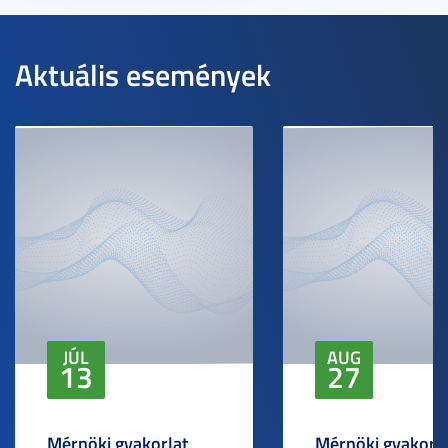
Aktuális események
JÚL
AUG
13
27
Mérnöki gyakorlat
Mérnöki gyakorlat