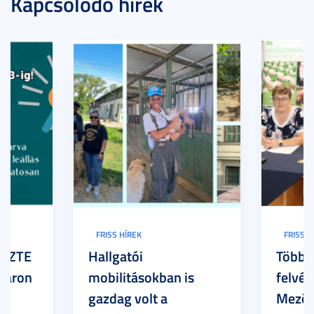
Kapcsolódó hírek
FRISS HÍREK
FRISS H
z SZTE
Hallgatói
Több h
Karon
mobilitásokban is
felvét
gazdag volt a
Mezőg