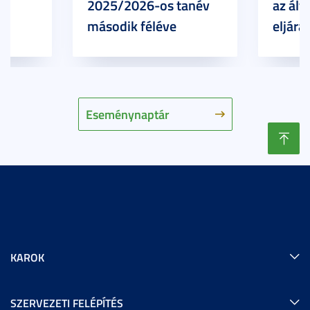
2025/2026-os tanév
az ált
második féléve
eljárá
Eseménynaptár
KAROK
SZERVEZETI FELÉPÍTÉS