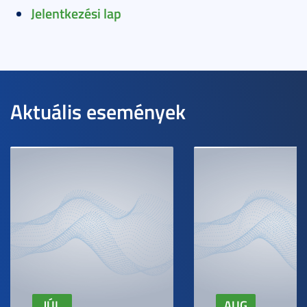
Jelentkezési lap
Aktuális események
JÚL
AUG