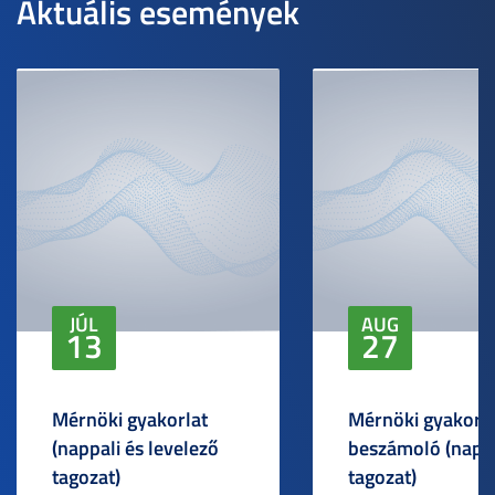
Aktuális események
JÚL
AUG
13
27
Mérnöki gyakorlat
Mérnöki gyakorlat
(nappali és levelező
beszámoló (napp
tagozat)
tagozat)