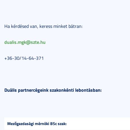
Ha kérdésed van, keress minket bátran:
dualis.mgk@szte.hu
+36-30/14-64-371
Duális partnercégeink szakonkénti lebontásban:
Mezőgazdasági mérnöki BSc szak: