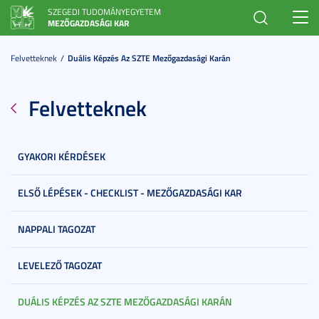
SZEGEDI TUDOMÁNYEGYETEM
Toggl
MEZŐGAZDASÁGI KAR
navig
Felvetteknek
Duális Képzés Az SZTE Mezőgazdasági Karán
Felvetteknek
GYAKORI KÉRDÉSEK
ELSŐ LÉPÉSEK - CHECKLIST - MEZŐGAZDASÁGI KAR
NAPPALI TAGOZAT
LEVELEZŐ TAGOZAT
DUÁLIS KÉPZÉS AZ SZTE MEZŐGAZDASÁGI KARÁN