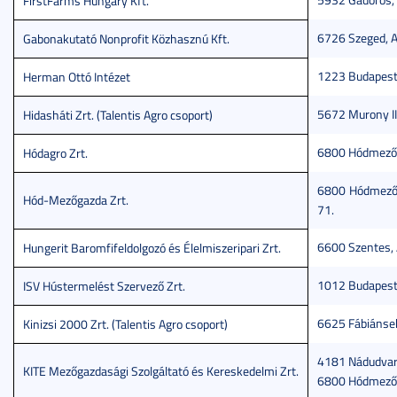
FirstFarms Hungary Kft.
6726 Szeged, Al
Gabonakutató Nonprofit Közhasznú Kft.
1223 Budapest,
Herman Ottó Intézet
5672 Murony II.
Hidasháti Zrt. (Talentis Agro csoport)
6800 Hódmezőv
Hódagro Zrt.
6800 Hódmezőv
Hód-Mezőgazda Zrt.
71.
6600 Szentes, A
Hungerit Baromfifeldolgozó és Élelmiszeripari Zrt.
1012 Budapest,
ISV Hústermelést Szervező Zrt.
6625 Fábiánseb
Kinizsi 2000 Zrt. (Talentis Agro csoport)
4181 Nádudvar,
KITE Mezőgazdasági Szolgáltató és Kereskedelmi Zrt.
6800 Hódmezővá