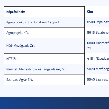
Cím
Képzési hely
8500 Pápa, Sze
Agroprodukt Zrt. - Bonafarm Csoport
8613 Balatonen
Agroprojekt Kft.
6800 Hódmezőv
Hód-Mezőgazda Zrt.
71.
4181 Nádudvar,
KITE Zrt.
5820 Mezőhegye
Nemzeti Ménesbirtok és Tangazdaság Zrt.
5540 Szarvas, 
Szarvasi Agrár Zrt.