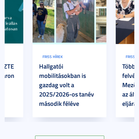
FRISS HÍREK
FRISS H
z SZTE
Hallgatói
Több h
Karon
mobilitásokban is
felvét
gazdag volt a
Mezőg
2025/2026-os tanév
az ált
második féléve
eljárá