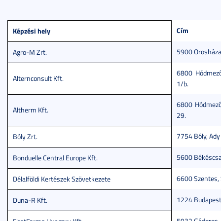
Cím
Képzési hely
5900 Orosháza, 
Agro-M Zrt.
6800 Hódmezőv
Alternconsult Kft.
1/b.
6800 Hódmezőv
Altherm Kft.
29.
7754 Bóly, Ady 
Bóly Zrt.
5600 Békéscsab
Bonduelle Central Europe Kft.
6600 Szentes, 
Délalföldi Kertészek Szövetkezete
1224 Budapest, 
Duna-R Kft.
5932 Gádoros, 