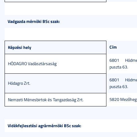
Vadgazda mérnöki BSc szak:
Cím
Képzési hely
6801 Hódmez
HÓDAGRO Vadásztársaság
puszta 63.
6801 Hódmez
Hódagro Zrt.
puszta 63.
5820 Mezőhegye
Nemzeti Ménesbirtok és Tangazdaság Zrt.
Vidékfejlesztési agrármérnöki BSc szak: