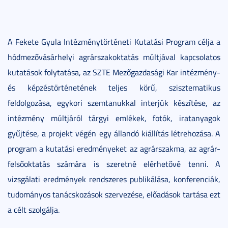
A Fekete Gyula Intézménytörténeti Kutatási Program célja a
hódmezővásárhelyi agrárszakoktatás múltjával kapcsolatos
kutatások folytatása, az SZTE Mezőgazdasági Kar intézmény-
és képzéstörténetének teljes körű, szisztematikus
feldolgozása, egykori szemtanukkal interjúk készítése, az
intézmény múltjáról tárgyi emlékek, fotók, iratanyagok
gyűjtése, a projekt végén egy állandó kiállítás létrehozása. A
program a kutatási eredményeket az agrárszakma, az agrár-
felsőoktatás számára is szeretné elérhetővé tenni. A
vizsgálati eredmények rendszeres publikálása, konferenciák,
tudományos tanácskozások szervezése, előadások tartása ezt
a célt szolgálja.