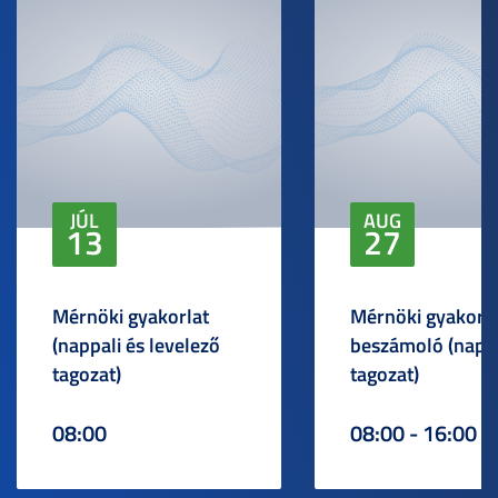
JÚL
AUG
13
27
Mérnöki gyakorlat
Mérnöki gyakorlat
(nappali és levelező
beszámoló (napp
tagozat)
tagozat)
08:00
08:00 - 16:00