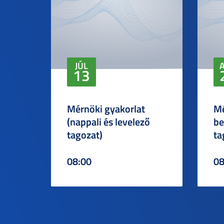
JÚL
13
Mérnöki gyakorlat
Mé
(nappali és levelező
be
tagozat)
ta
08:00
08