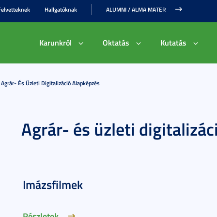
Felvetteknek
Hallgatóknak
ALUMNI / ALMA MATER
Karunkról
Oktatás
Kutatás
Agrár- És Üzleti Digitalizáció Alapképzés
Agrár- és üzleti digitalizá
Imázsfilmek
Részletek