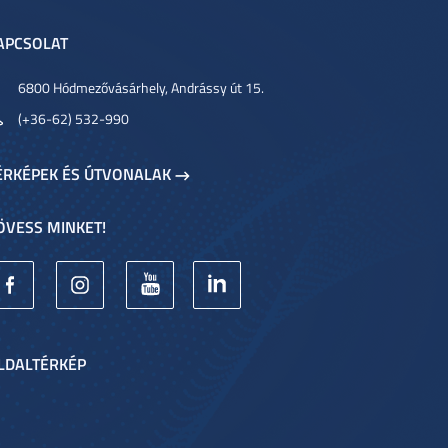
APCSOLAT
6800 Hódmezővásárhely, Andrássy út 15.
(+36-62) 532-990
ÉRKÉPEK ÉS ÚTVONALAK
ÖVESS MINKET!
LDALTÉRKÉP