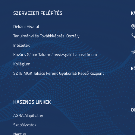
SZERVEZETI FELÉPÍTÉS
K
Dékáni Hivatal
Tanulmányi és Továbbképzési Osztály
Intézetek
T
Kovács Gábor Takarmányvizsgáló Laboratórium
Kollégium
K
SZTE MGK Takács Ferenc Gyakorlati Képző Központ
HASZNOS LINKEK
O
AGRA Alapítvány
Szabályzatok
Neptun