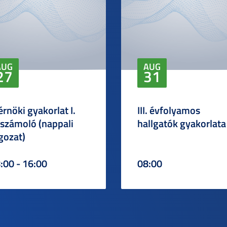
AUG
AUG
27
31
rnöki gyakorlat I.
III. évfolyamos
számoló (nappali
hallgatók gyakorlata
gozat)
:00 - 16:00
08:00