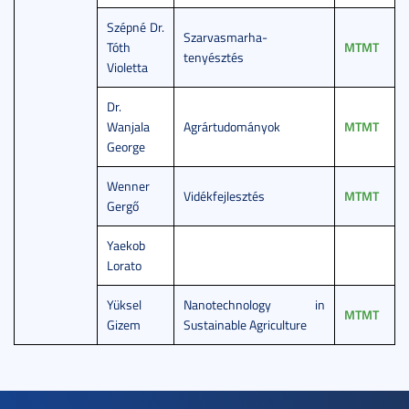
Szépné Dr.
Szarvasmarha-
Tóth
MTMT
tenyésztés
Violetta
Dr.
Wanjala
Agrártudományok
MTMT
George
Wenner
Vidékfejlesztés
MTMT
Gergő
Yaekob
Lorato
Yüksel
Nanotechnology in
MTMT
Gizem
Sustainable Agriculture