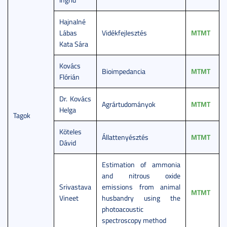
Hajnalné
Lábas
Vidékfejlesztés
MTMT
Kata Sára
Kovács
Bioimpedancia
MTMT
Flórián
Dr. Kovács
Agrártudományok
MTMT
Helga
Tagok
Köteles
Állattenyésztés
MTMT
Dávid
Estimation of ammonia
and nitrous oxide
Srivastava
emissions from animal
MTMT
Vineet
husbandry using the
photoacoustic
spectroscopy method