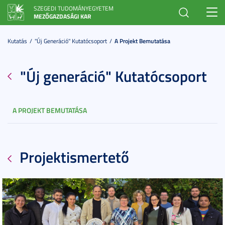
SZEGEDI TUDOMÁNYEGYETEM
Toggl
MEZŐGAZDASÁGI KAR
navig
Kutatás
"Új Generáció" Kutatócsoport
A Projekt Bemutatása
"Új generáció" Kutatócsoport
A PROJEKT BEMUTATÁSA
Projektismertető