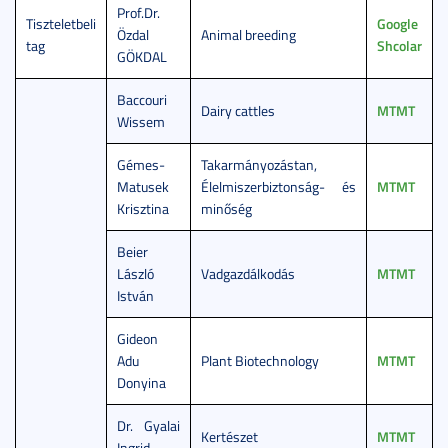
Prof.Dr.
Tiszteletbeli
Google
Özdal
Animal breeding
tag
Shcolar
GÖKDAL
Baccouri
Dairy cattles
MTMT
Wissem
Gémes-
Takarmányozástan,
Matusek
Élelmiszerbiztonság- és
MTMT
Krisztina
minőség
Beier
László
Vadgazdálkodás
MTMT
István
Gideon
Adu
Plant Biotechnology
MTMT
Donyina
Dr. Gyalai
Kertészet
MTMT
Ingrid