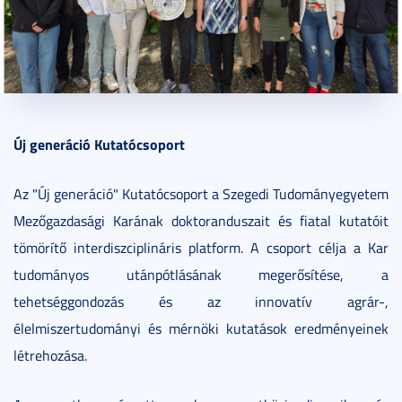
2025. szeptember 30.
2 perc
Új generáció Kutatócsoport
Az "Új generáció" Kutatócsoport a Szegedi Tudományegyetem
Mezőgazdasági Karának doktoranduszait és fiatal kutatóit
tömörítő interdiszciplináris platform. A csoport célja a Kar
tudományos utánpótlásának megerősítése, a
tehetséggondozás és az innovatív agrár-,
élelmiszertudományi és mérnöki kutatások eredményeinek
létrehozása.