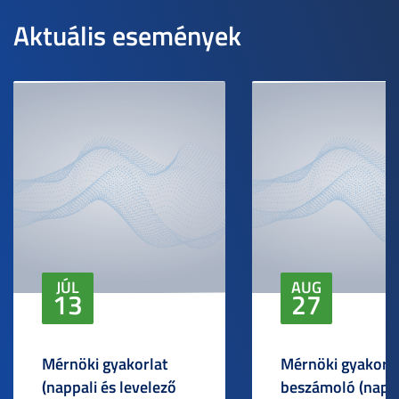
Aktuális események
JÚL
AUG
13
27
Mérnöki gyakorlat
Mérnöki gyakorlat
(nappali és levelező
beszámoló (napp