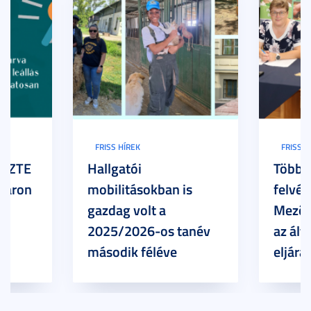
FRISS HÍREK
FRISS H
z SZTE
Hallgatói
Több h
Karon
mobilitásokban is
felvét
gazdag volt a
Mezőg
2025/2026-os tanév
az ált
második féléve
eljárá