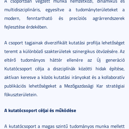
A csoportban végzett munka nemzetközi, dinamikus és
multidiszciplináris, egyesítve a tudományterületeket a
modern, fenntartható és precíziós agrárrendszerek
fejlesztése érdekében.
A csoport tagjainak diverzifikált kutatási profilja lehetőséget
teremt a különböző szakterületek szinergikus ötvözésére. Az
eltérő tudományos háttér ellenére az Új generáció
Kutatócsoport célja a diszciplínák közötti hidak építése,
aktívan keresve a közös kutatási irányokat és a kollaboratív
publikációs lehetőségeket a Mezőgazdasági Kar stratégiai
fókuszterületein.
A kutatócsoport céljai és működése
A kutatócsoport a magas szintű tudományos munka mellett