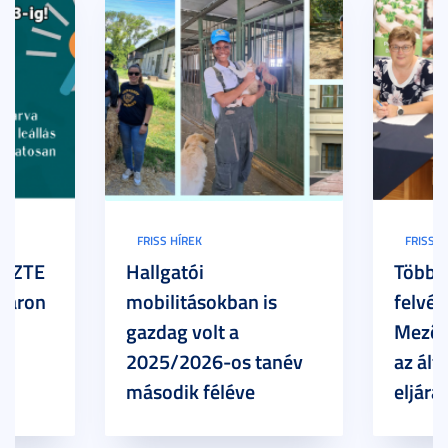
FRISS HÍREK
FRISS H
z SZTE
Hallgatói
Több h
Karon
mobilitásokban is
felvét
gazdag volt a
Mezőg
2025/2026-os tanév
az ált
második féléve
eljárá