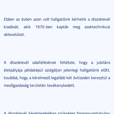
Ebben az évben azon volt hallgatóink kérhetik a díszoklevél
kiadását, akik 1970-ben kapták meg szaktechnikusi
oklevelüket.
A díszoklevél odaítélésének feltétele, hogy a jubiláns
életpályája példaképül szolgáljon jelenlegi hallgatóink előtt,
továbbá, hogy a kérelmező legalább két évtizeden keresztül a
mezőgazdaság területén tevékenykedett.
A díszoklevél kérelmezéséhez szükséges formanyomtatvány