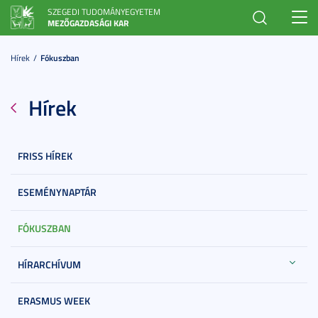
SZEGEDI TUDOMÁNYEGYETEM
Toggl
MEZŐGAZDASÁGI KAR
navig
Hírek
Fókuszban
Hírek
FRISS HÍREK
ESEMÉNYNAPTÁR
FÓKUSZBAN
HÍRARCHÍVUM
ERASMUS WEEK