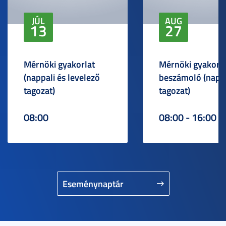
JÚL
AUG
13
27
Mérnöki gyakorlat
Mérnöki gyakorlat
(nappali és levelező
beszámoló (napp
tagozat)
tagozat)
08:00
08:00 - 16:00
Eseménynaptár