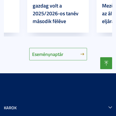
gazdag volt a
Mezőg
2025/2026-os tanév
az ált
második féléve
eljárá
Eseménynaptár
KAROK