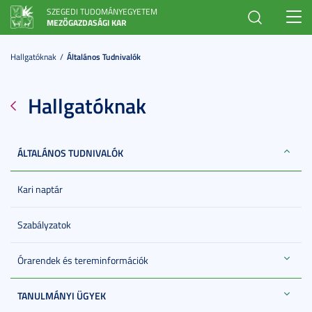
SZEGEDI TUDOMÁNYEGYETEM
Toggl
MEZŐGAZDASÁGI KAR
navig
Hallgatóknak
Általános Tudnivalók
Hallgatóknak
ÁLTALÁNOS TUDNIVALÓK
Kari naptár
Szabályzatok
Órarendek és tereminformációk
TANULMÁNYI ÜGYEK