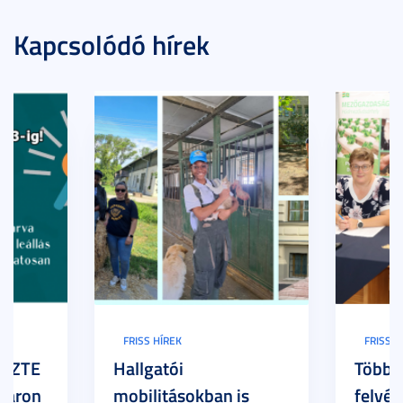
Kapcsolódó hírek
FRISS HÍREK
FRISS H
z SZTE
Hallgatói
Több h
Karon
mobilitásokban is
felvét