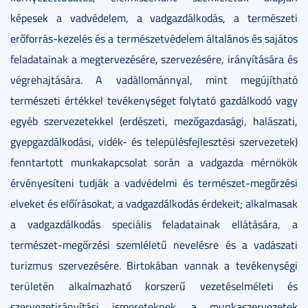
képesek a vadvédelem, a vadgazdálkodás, a természeti
erőforrás-kezelés és a természetvédelem általános és sajátos
feladatainak a megtervezésére, szervezésére, irányítására és
végrehajtására. A vadállománnyal, mint megújítható
természeti értékkel tevékenységet folytató gazdálkodó vagy
egyéb szervezetekkel (erdészeti, mezőgazdasági, halászati,
gyepgazdálkodási, vidék- és településfejlesztési szervezetek)
fenntartott munkakapcsolat során a vadgazda mérnökök
érvényesíteni tudják a vadvédelmi és természet-megőrzési
elveket és előírásokat, a vadgazdálkodás érdekeit; alkalmasak
a vadgazdálkodás speciális feladatainak ellátására, a
természet-megőrzési szemléletű nevelésre és a vadászati
turizmus szervezésére. Birtokában vannak a tevékenységi
területén alkalmazható korszerű vezetéselméleti és
szervezetirányítási ismereteknek, a munkaszervezetek