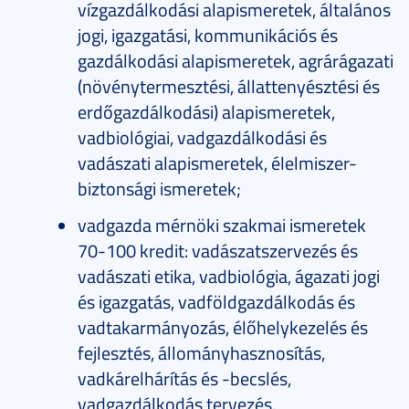
vízgazdálkodási alapismeretek, általános
jogi, igazgatási, kommunikációs és
gazdálkodási alapismeretek, agrárágazati
(növénytermesztési, állattenyésztési és
erdőgazdálkodási) alapismeretek,
vadbiológiai, vadgazdálkodási és
vadászati alapismeretek, élelmiszer-
biztonsági ismeretek;
vadgazda mérnöki szakmai ismeretek
70-100 kredit: vadászatszervezés és
vadászati etika, vadbiológia, ágazati jogi
és igazgatás, vadföldgazdálkodás és
vadtakarmányozás, élőhelykezelés és
fejlesztés, állományhasznosítás,
vadkárelhárítás és -becslés,
vadgazdálkodás tervezés,