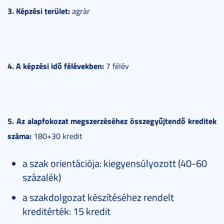
3. Képzési terület:
agrár
4. A képzési idő félévekben:
7 félév
5. Az alapfokozat megszerzéséhez összegyűjtendő kreditek
száma:
180+30 kredit
a szak orientációja: kiegyensúlyozott (40-60
százalék)
a szakdolgozat készítéséhez rendelt
kreditérték: 15 kredit