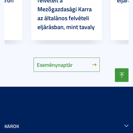
Karon
felvételt a
eljárás
Mezőgazdasági Karra
az általános felvételi
eljárásban, mint tavaly
Eseménynaptár
KAROK