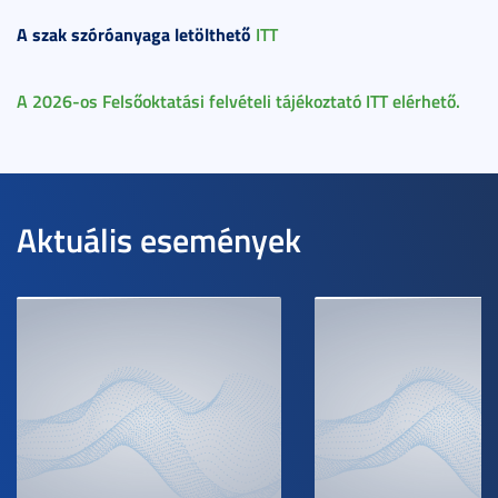
A szak szóróanyaga letölthető
ITT
A 2026-os Felsőoktatási felvételi tájékoztató ITT elérhető.
Aktuális események