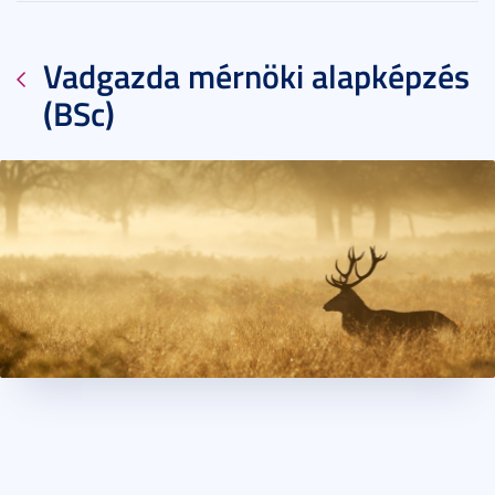
Vadgazda mérnöki alapképzés
(BSc)
2020. július 10.
7 perc