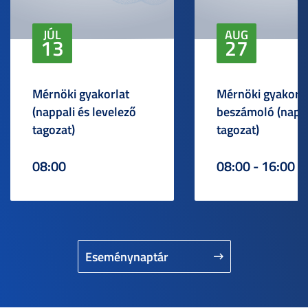
JÚL
AUG
13
27
Mérnöki gyakorlat
Mérnöki gyakorlat
(nappali és levelező
beszámoló (napp
tagozat)
tagozat)
08:00
08:00 - 16:00
Eseménynaptár