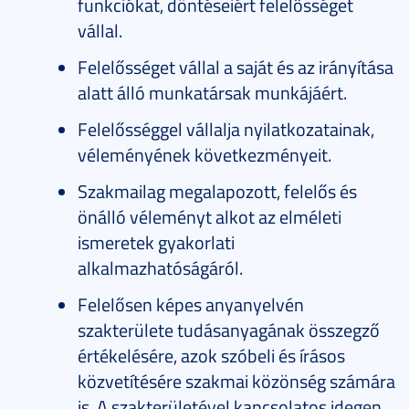
funkciókat, döntéseiért felelősséget
vállal.
Felelősséget vállal a saját és az irányítása
alatt álló munkatársak munkájáért.
Felelősséggel vállalja nyilatkozatainak,
véleményének következményeit.
Szakmailag megalapozott, felelős és
önálló véleményt alkot az elméleti
ismeretek gyakorlati
alkalmazhatóságáról.
Felelősen képes anyanyelvén
szakterülete tudásanyagának összegző
értékelésére, azok szóbeli és írásos
közvetítésére szakmai közönség számára
is. A szakterületével kapcsolatos idegen