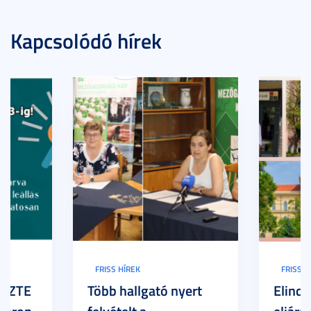
Kapcsolódó hírek
FRISS HÍREK
FRISS H
z SZTE
Több hallgató nyert
Elindu