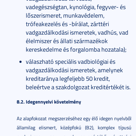
vadegészségtan, kynológia, fegyver- és
lőszerismeret, munkavédelem,
trófeakezelés és -bírálat, zárttéri
vadgazdálkodási ismeretek, vadhús, vad
élelmiszer és állati származékok
kereskedelme és forgalomba hozatala);
válaszható speciális vadbiológiai és
vadgazdálkodási ismeretek, amelynek
kreditaránya legfeljebb 50 kredit,
beleértve a szakdolgozat kreditértékét is.
8.2. Idegennyelvi követelmény
Az alapfokozat megszerzéséhez egy élő idegen nyelvből
államilag elismert, középfokú (B2), komplex típusú