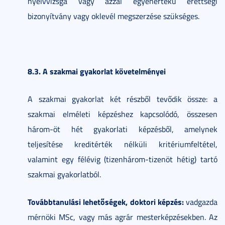
nyelvvizsga vagy azzal egyenértékű érettségi
bizonyítvány vagy oklevél megszerzése szükséges.
8.3. A szakmai gyakorlat követelményei
A szakmai gyakorlat két részből tevődik össze: a
szakmai elméleti képzéshez kapcsolódó, összesen
három-öt hét gyakorlati képzésből, amelynek
teljesítése kreditérték nélküli kritériumfeltétel,
valamint egy félévig (tizenhárom-tizenöt hétig) tartó
szakmai gyakorlatból.
Továbbtanulási lehetőségek, doktori képzés:
vadgazda
mérnöki MSc, vagy más agrár mesterképzésekben. Az