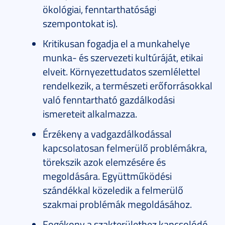
ökológiai, fenntarthatósági
szempontokat is).
Kritikusan fogadja el a munkahelye
munka- és szervezeti kultúráját, etikai
elveit. Környezettudatos szemlélettel
rendelkezik, a természeti erőforrásokkal
való fenntartható gazdálkodási
ismereteit alkalmazza.
Érzékeny a vadgazdálkodással
kapcsolatosan felmerülő problémákra,
törekszik azok elemzésére és
megoldására. Együttműködési
szándékkal közeledik a felmerülő
szakmai problémák megoldásához.
Fogékony a szakterülethez kapcsolódó