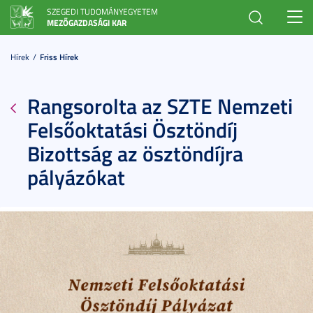
SZEGEDI TUDOMÁNYEGYETEM
Toggl
MEZŐGAZDASÁGI KAR
navig
Hírek
Friss Hírek
Rangsorolta az SZTE Nemzeti
Felsőoktatási Ösztöndíj
Bizottság az ösztöndíjra
pályázókat