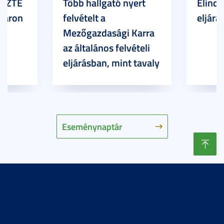
z SZTE
Több hallgató nyert
Elindu
Karon
felvételt a
eljárás
Mezőgazdasági Karra
az általános felvételi
eljárásban, mint tavaly
Eseménynaptár