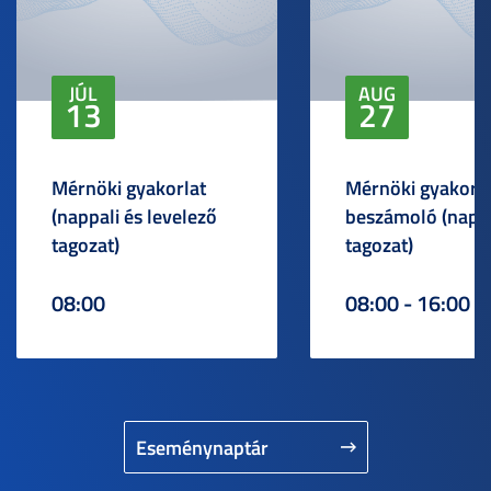
JÚL
AUG
13
27
Mérnöki gyakorlat
Mérnöki gyakorlat
(nappali és levelező
beszámoló (napp
tagozat)
tagozat)
08:00
08:00 - 16:00
Eseménynaptár