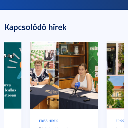
Kapcsolódó hírek
FRISS HÍREK
FRISS H