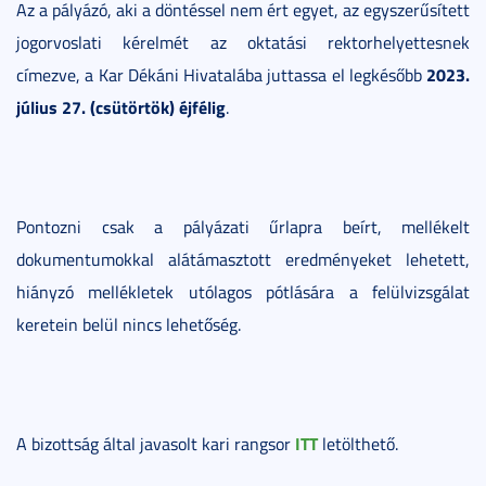
Az a pályázó, aki a döntéssel nem ért egyet, az egyszerűsített
jogorvoslati kérelmét az oktatási rektorhelyettesnek
2023.
címezve, a Kar Dékáni Hivatalába juttassa el legkésőbb
július 27. (csütörtök) éjfélig
.
Pontozni csak a pályázati űrlapra beírt, mellékelt
dokumentumokkal alátámasztott eredményeket lehetett,
hiányzó mellékletek utólagos pótlására a felülvizsgálat
keretein belül nincs lehetőség.
ITT
A bizottság által javasolt kari rangsor
letölthető.