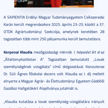
A SAPIENTIA Erdélyi Magyar Tudományegyetem Csíkszeredai
Karán került megrendezésre 2025. április 23-25. között a 37.
OTDK Agrártudományi Szekciója, amelynek keretében 28
tagozatban több mint 250 pályamunka került bemutatásra.
Korponai Klaudia
mezőgazdasági mérnök
I. helyezést ért el
az
„Állattenyésztéstan A” Tagozatban bemutatott „Lovak
személyiségének vizsgálata” című dolgozatával. Konzulense
Dr. Süli Ágnes főiskolai docens volt. Klaudia az I. díj mellett
elnyerte a Magyar Agrár- és Élettudományi Egyetem Gödöllői
Gazdász Hallgatókért Alapítványa jutalmát is.
„Klaudia kutatása a lovak személyiség-vizsgálatára irányult