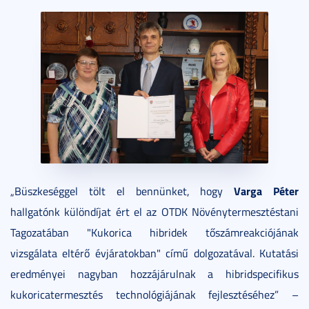
Varga Péter
„Büszkeséggel tölt el bennünket, hogy
hallgatónk különdíjat ért el az OTDK Növénytermesztéstani
Tagozatában "Kukorica hibridek tőszámreakciójának
vizsgálata eltérő évjáratokban" című dolgozatával. Kutatási
eredményei nagyban hozzájárulnak a hibridspecifikus
kukoricatermesztés technológiájának fejlesztéséhez” –