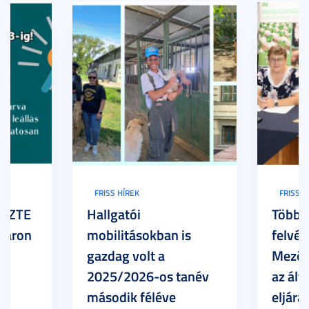
FRISS HÍREK
FRISS H
z SZTE
Hallgatói
Több h
Karon
mobilitásokban is
felvét
gazdag volt a
Mezőg
2025/2026-os tanév
az ált
második féléve
eljárá