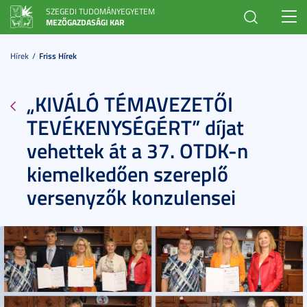
SZEGEDI TUDOMÁNYEGYETEM
Toggl
MEZŐGAZDASÁGI KAR
navig
Hírek
Friss Hírek
„KIVÁLÓ TÉMAVEZETŐI
TEVÉKENYSÉGÉRT” díjat
vehettek át a 37. OTDK-n
kiemelkedően szereplő
versenyzők konzulensei