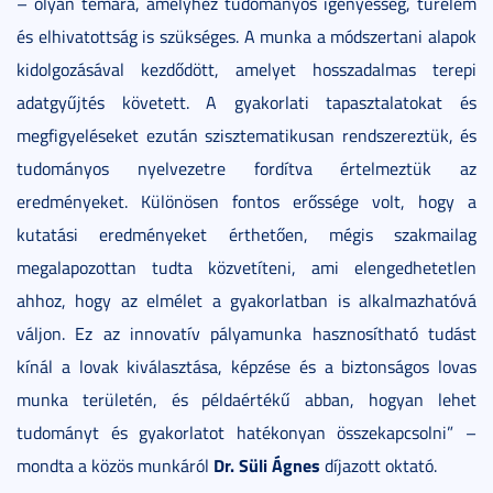
– olyan témára, amelyhez tudományos igényesség, türelem
és elhivatottság is szükséges. A munka a módszertani alapok
kidolgozásával kezdődött, amelyet hosszadalmas terepi
adatgyűjtés követett. A gyakorlati tapasztalatokat és
megfigyeléseket ezután szisztematikusan rendszereztük, és
tudományos nyelvezetre fordítva értelmeztük az
eredményeket. Különösen fontos erőssége volt, hogy a
kutatási eredményeket érthetően, mégis szakmailag
megalapozottan tudta közvetíteni, ami elengedhetetlen
ahhoz, hogy az elmélet a gyakorlatban is alkalmazhatóvá
váljon. Ez az innovatív pályamunka hasznosítható tudást
kínál a lovak kiválasztása, képzése és a biztonságos lovas
munka területén, és példaértékű abban, hogyan lehet
tudományt és gyakorlatot hatékonyan összekapcsolni” –
Dr. Süli Ágnes
mondta a közös munkáról
díjazott oktató.