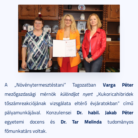
Varga Péter
A „Növénytermesztéstani” Tagozatban
mezőgazdasági mérnök
különdíjat nyert
„Kukoricahibridek
tőszámreakciójának vizsgálata eltérő évjáratokban” című
Dr. habil. Jakab Péter
pályamunkájával. Konzulensei
Dr. Tar Melinda
egyetemi docens és
tudományos
főmunkatárs voltak.