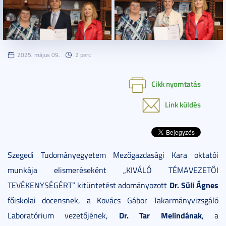
2025. május 09.
2 perc
Cikk nyomtatás
Link küldés
Szegedi Tudományegyetem Mezőgazdasági Kara oktatói
munkája elismeréseként „KIVÁLÓ TÉMAVEZETŐI
Dr. Süli Ágnes
TEVÉKENYSÉGÉRT” kitüntetést adományozott
főiskolai docensnek, a Kovács Gábor Takarmányvizsgáló
Dr. Tar Melindának
Laboratórium vezetőjének,
, a