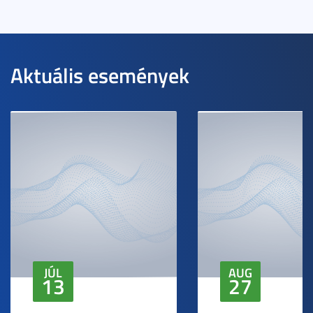
Aktuális események
JÚL
AUG
13
27