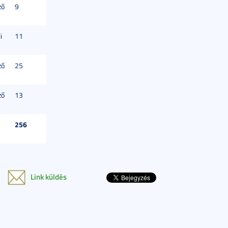
ző
9
i
11
ző
25
ző
13
256
Link küldés