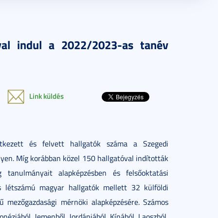
val indul a 2022/2023-as tanév
Link küldés
kezett és felvett hallgatók száma a Szegedi
. Míg korábban közel 150 hallgatóval indították
tanulmányait alapképzésben és felsőoktatási
s létszámú magyar hallgatók mellett 32 külföldi
lvű mezőgazdasági mérnöki alapképzésére. Számos
donéziából, Jemenből, Jordániából, Kínából, Laoszból,