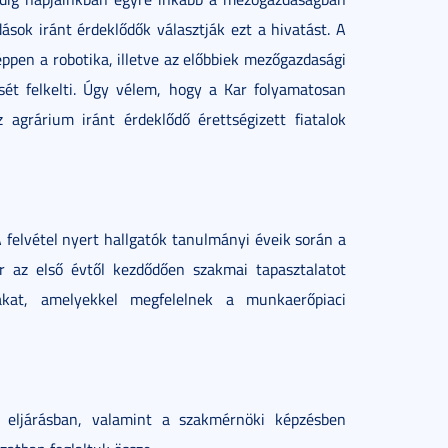
ások iránt érdeklődők választják ezt a hivatást. A
 éppen a robotika, illetve az előbbiek mezőgazdasági
sét felkelti. Úgy vélem, hogy a Kar folyamatosan
z agrárium iránt érdeklődő érettségizett fiatalok
 felvétel nyert hallgatók tanulmányi éveik során a
r az első évtől kezdődően szakmai tapasztalatot
ákat, amelyekkel megfelelnek a munkaerőpiaci
 eljárásban, valamint a szakmérnöki képzésben