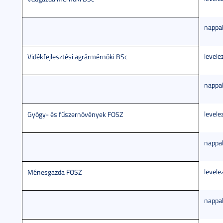
nappal
levele
Vidékfejlesztési agrármérnöki BSc
nappal
levele
Gyógy- és fűszernövények FOSZ
nappal
levele
Ménesgazda FOSZ
nappal