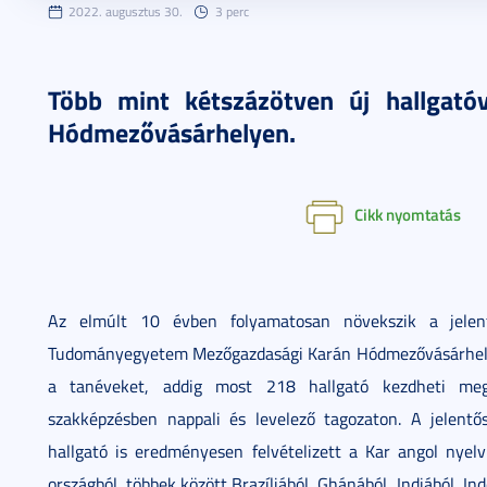
2022. augusztus 30.
3 perc
Több mint kétszázötven új hallgató
Hódmezővásárhelyen.
Cikk nyomtatás
Az elmúlt 10 évben folyamatosan növekszik a jelent
Tudományegyetem Mezőgazdasági Karán Hódmezővásárhelyen
a tanéveket, addig most 218 hallgató kezdheti meg 
szakképzésben nappali és levelező tagozaton. A jelentő
hallgató is eredményesen felvételizett a Kar angol nye
országból, többek között Brazíliából, Ghánából, Indiából, In