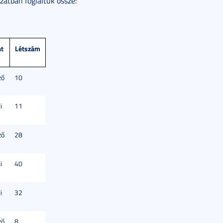
zatban foglaltuk össze:
at
Létszám
ző
10
i
11
ző
28
i
40
i
32
ző
8