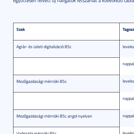
együttesen felvett új hallgatók létszámát a következő táblá
Szak
Tagoz
Agrár- és üzleti digitalizáció BSc
levele
nappal
levele
Mezőgazdasági mérnöki BSc
nappal
nappal
Mezőgazdasági mérnöki BSc angol nyelven
levele
Vadgazda mérnöki BSc