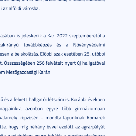
 az alföldi városba.
tásában is jeleskedik a Kar. 2022 szeptemberétől a
szakirányú továbbképzés és a Növényvédelmi
sen a beiskolázás. Előbbi szak esetében 25, utóbbi
. Összességében 256 felvételt nyert új hallgatóval
em Mezőgazdasági Karán.
 és a felvett hallgatói létszám is. Korábbi években
, napjainkra azonban egyre több gimnáziumban
k valamely képzésén – mondta lapunknak Komarek
tte, hogy míg néhány évvel ezelőtt az agrárpályát
addig napjainkban egyre inkább a mezőgazdaságban