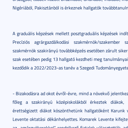
Nigériából, Pakisztánból is érkeznek hallgatók továbbtanulni
A graduális képzések mellett posztgraduális képzések indí
Precíziós agrárgazdálkodási szakmérnök/szakember 
szakmérnök szakirányú továbbképzés esetében zárult sikere
szak esetében pedig 13 hallgató kezdheti meg tanulmányait
kezdődik a 2022/2023-as tanév a Szegedi Tudományegyet
- Bizakodásra ad okot évről-évre, mind a növekvő jelentkező
főleg a szakirányú középiskolákból érkeztek diákok
érettségizett diákot köszönthetünk hallgatóként Karun
Levente oktatási dékánhelyettes. Komarek Levente kifejte
az „agrárgyökerekkel” rendelkező fiatalok választották, 