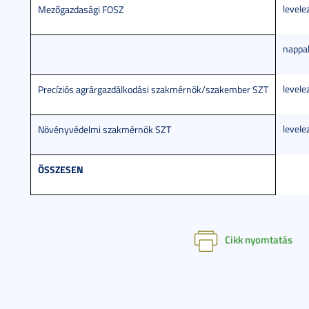
levele
Mezőgazdasági FOSZ
nappal
levele
Precíziós agrárgazdálkodási szakmérnök/szakember SZT
levele
Növényvédelmi szakmérnök SZT
ÖSSZESEN
Cikk nyomtatás