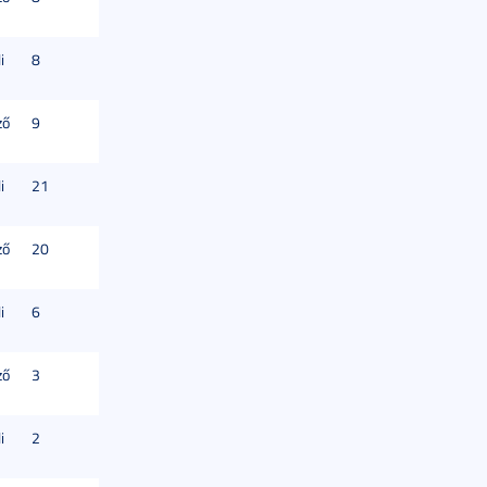
i
8
ző
9
i
21
ző
20
i
6
ző
3
i
2