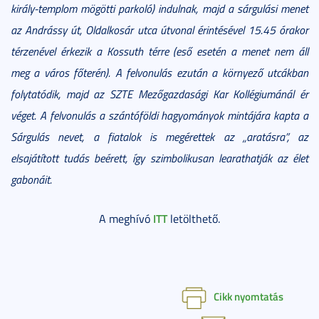
király-templom mögötti parkoló) indulnak, majd a sárgulási menet
az Andrássy út, Oldalkosár utca útvonal érintésével 15.45 órakor
térzenével érkezik a Kossuth térre (eső esetén a menet nem áll
meg a város főterén). A felvonulás ezután a környező utcákban
folytatódik, majd az SZTE Mezőgazdasági Kar Kollégiumánál ér
véget. A felvonulás a szántóföldi hagyományok mintájára kapta a
Sárgulás nevet, a fiatalok is megérettek az „aratásra”, az
elsajátított tudás beérett, így szimbolikusan learathatják az élet
gabonáit.
ITT
A meghívó
letölthető.
Cikk nyomtatás