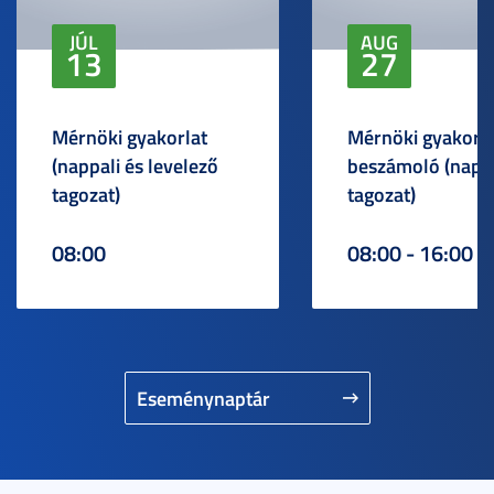
JÚL
AUG
13
27
Mérnöki gyakorlat
Mérnöki gyakorlat
(nappali és levelező
beszámoló (napp
tagozat)
tagozat)
08:00
08:00 - 16:00
Eseménynaptár