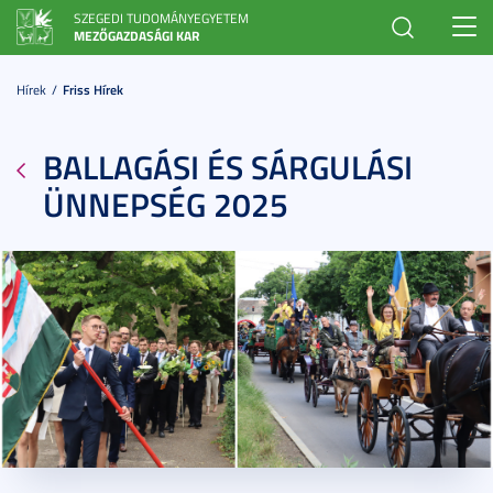
SZEGEDI TUDOMÁNYEGYETEM
Toggl
MEZŐGAZDASÁGI KAR
navig
Hírek
Friss Hírek
BALLAGÁSI ÉS SÁRGULÁSI
ÜNNEPSÉG 2025