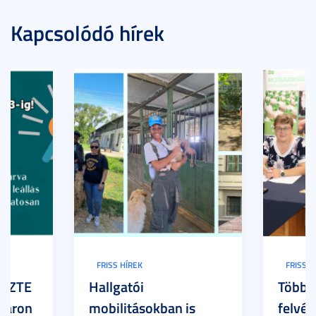
Kapcsolódó hírek
FRISS HÍREK
FRISS H
z SZTE
Hallgatói
Több h
Karon
mobilitásokban is
felvét