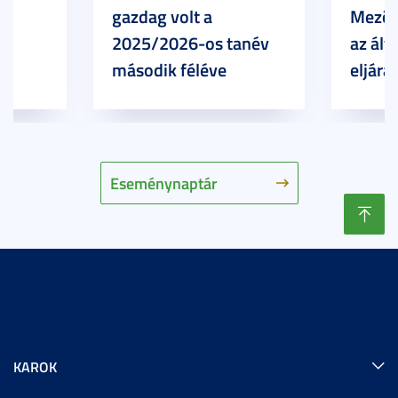
gazdag volt a
Mezőg
2025/2026-os tanév
az ált
második féléve
eljárá
Eseménynaptár
KAROK