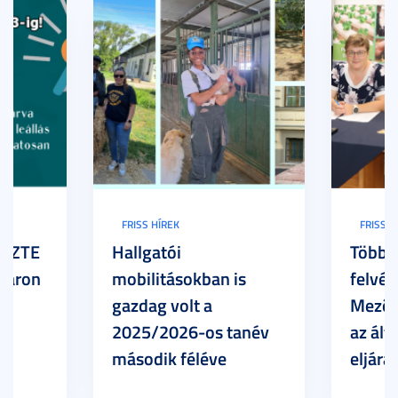
FRISS HÍREK
FRISS H
z SZTE
Hallgatói
Több h
Karon
mobilitásokban is
felvét
gazdag volt a
Mezőg
2025/2026-os tanév
az ált
második féléve
eljárá