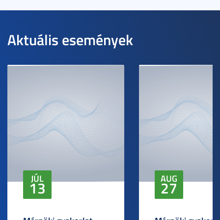
Aktuális események
JÚL
AUG
13
27