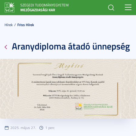
SZEGEDI TUDOMÁNYEGYETEM
Toggl
MEZŐGAZDASÁGI KAR
navig
Hírek
Friss Hírek
Aranydiploma átadó ünnepség
2025. május 27.
1 perc