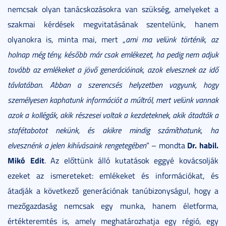
nemcsak olyan tanácskozásokra van szükség, amelyeket a
szakmai kérdések megvitatásának szentelünk, hanem
olyanokra is, minta mai, mert „
ami ma velünk történik, az
holnap még tény, később már csak emlékezet, ha pedig nem adjuk
tovább az emlékeket a jövő generációinak, azok elvesznek az idő
távlatában. Abban a szerencsés helyzetben vagyunk, hogy
személyesen kaphatunk információt a múltról, mert velünk vannak
azok a kollégák, akik részesei voltak a kezdeteknek, akik átadták a
stafétabotot nekünk, és akikre mindig számíthatunk, ha
Dr. habil.
elvesznénk a jelen kihívásaink rengetegében
” – mondta
Mikó Edit
. Az előttünk álló kutatások eggyé kovácsolják
ezeket az ismereteket: emlékeket és információkat, és
átadják a következő generációnak tanúbizonyságul, hogy a
mezőgazdaság nemcsak egy munka, hanem életforma,
értékteremtés is, amely meghatározhatja egy régió, egy