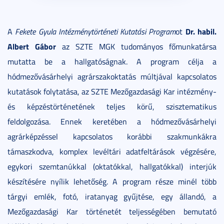
Dr. habil.
A
Fekete Gyula Intézménytörténeti Kutatási Program
ot
Albert Gábor
az SZTE MGK tudományos főmunkatársa
mutatta be a hallgatóságnak. A program célja a
hódmezővásárhelyi agrárszakoktatás múltjával kapcsolatos
kutatások folytatása, az SZTE Mezőgazdasági Kar intézmény-
és képzéstörténetének teljes körű, szisztematikus
feldolgozása. Ennek keretében a hódmezővásárhelyi
agrárképzéssel kapcsolatos korábbi szakmunkákra
támaszkodva, komplex levéltári adatfeltárások végzésére,
egykori szemtanúkkal (oktatókkal, hallgatókkal) interjúk
készítésére nyílik lehetőség. A program része minél több
tárgyi emlék, fotó, iratanyag gyűjtése, egy állandó, a
Mezőgazdasági Kar történetét teljességében bemutató