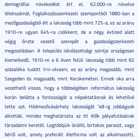
demográfiai növekedést ért el, 62.000-re növelve
lélekszámát. Foglalkozásszerkezeti szempontból 1880-ban a
mezőgazdaságból élt a lakosság több mint 72%-a, ez az arány
1910-re ugyan 64%-ra csökkent, de a négy évtized alatt
végig őrizte vezető szerepét a gazdaságszerkezeti
megoszlásban. A település iskolázottsági szintje országosan
kiemelkedő, 1910-re a 6 éven felüli lakosság több mint 82
százaléka tudott írni-olvasni, ez az arány magasabb, mint
Szegeden és magasabb, mint Kecskeméten. Ennek oka arra
vezethető vissza, hogy a többségében református lakosság
korán belátta a fontosságát a népoktatásnak és lehetővé
tette azt. Hódmezővásárhely lakosságát ’48-ig jobbágyok
alkották, mindez meghatározta az itt élők pályafutásának
társadalmi keretét. Legtöbbjük önálló, birtokos paraszt, vagy
bérlő volt, amely preferált életforma volt az alkalmazotti,