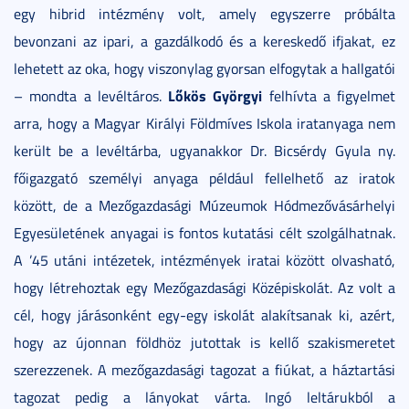
egy hibrid intézmény volt, amely egyszerre próbálta
bevonzani az ipari, a gazdálkodó és a kereskedő ifjakat, ez
lehetett az oka, hogy viszonylag gyorsan elfogytak a hallgatói
Lőkös Györgyi
– mondta a levéltáros.
felhívta a figyelmet
arra, hogy a Magyar Királyi Földmíves Iskola iratanyaga nem
került be a levéltárba, ugyanakkor Dr. Bicsérdy Gyula ny.
főigazgató személyi anyaga például fellelhető az iratok
között, de a Mezőgazdasági Múzeumok Hódmezővásárhelyi
Egyesületének anyagai is fontos kutatási célt szolgálhatnak.
A ’45 utáni intézetek, intézmények iratai között olvasható,
hogy létrehoztak egy Mezőgazdasági Középiskolát. Az volt a
cél, hogy járásonként egy-egy iskolát alakítsanak ki, azért,
hogy az újonnan földhöz jutottak is kellő szakismeretet
szerezzenek. A mezőgazdasági tagozat a fiúkat, a háztartási
tagozat pedig a lányokat várta. Ingó leltárukból a