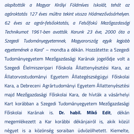
alapították a Magyar Királyi Földmíves Iskolát, tehát az
agároktatás 127 éves múltra tekint vissza Hódmezővásárhelyen.
62 éves az agrár-felsőoktatás, a Felsőfokú Mezőgazdasági
Technikumot 1961-ben avatták. Karunk 23 éve, 2000 óta a
Szegedi Tudományegyetemnek, Magyarország egyik legjobb
egyetemének a Kara
” – mondta a dékán. Hozzátette: a Szegedi
Tudományegyetem Mezőgazdasági Karának jogelődje volt a
Szegedi Élelmiszeripari Főiskola Állattenyésztési Kara, az
Állatorvostudományi Egyetem Állategészségügyi Főiskolai
Kara, a Debreceni Agrártudományi Egyetem Állattenyésztési
majd Mezőgazdasági Főiskolai Kara, de hívták a vásárhelyi
Kart korábban a Szegedi Tudományegyetem Mezőgazdasági
Dr. habil. Mikó Edit
Főiskolai Karának is.
, dékán
megemlékezett a Kar korábbi dékánjairól is, akik közül
négyet is a közönség soraiban üdvözölhetett. Kiemelte,