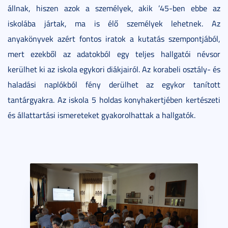
állnak, hiszen azok a személyek, akik ’45-ben ebbe az
iskolába jártak, ma is élő személyek lehetnek. Az
anyakönyvek azért fontos iratok a kutatás szempontjából,
mert ezekből az adatokból egy teljes hallgatói névsor
kerülhet ki az iskola egykori diákjairól. Az korabeli osztály- és
haladási naplókból fény derülhet az egykor tanított
tantárgyakra. Az iskola 5 holdas konyhakertjében kertészeti
és állattartási ismereteket gyakorolhattak a hallgatók.