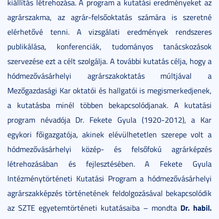
kiállítás létrehozása. A program a kutatási eredményeket az
agrárszakma, az agrár-felsőoktatás számára is szeretné
elérhetővé tenni. A vizsgálati eredmények rendszeres
publikálása, konferenciák, tudományos tanácskozások
szervezése ezt a célt szolgálja. A további kutatás célja, hogy a
hódmezővásárhelyi agrárszakoktatás múltjával a
Mezőgazdasági Kar oktatói és hallgatói is megismerkedjenek,
a kutatásba minél többen bekapcsolódjanak. A kutatási
program névadója Dr. Fekete Gyula (1920-2012), a Kar
egykori főigazgatója, akinek elévülhetetlen szerepe volt a
hódmezővásárhelyi közép- és felsőfokú agrárképzés
létrehozásában és fejlesztésében. A Fekete Gyula
Intézménytörténeti Kutatási Program a hódmezővásárhelyi
agrárszakképzés történetének feldolgozásával bekapcsolódik
Dr. habil.
az SZTE egyetemtörténeti kutatásaiba – mondta