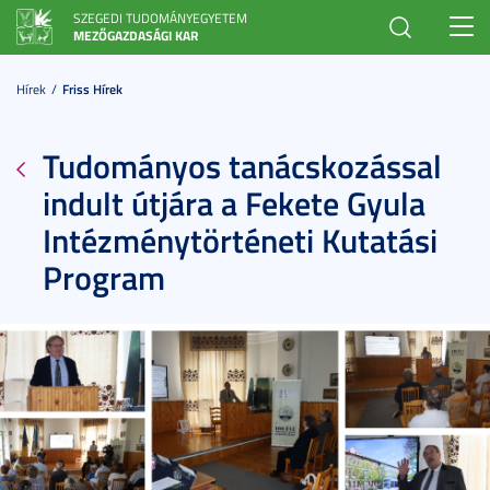
SZEGEDI TUDOMÁNYEGYETEM
Toggl
MEZŐGAZDASÁGI KAR
navig
Hírek
Friss Hírek
Tudományos tanácskozással
indult útjára a Fekete Gyula
Intézménytörténeti Kutatási
Program