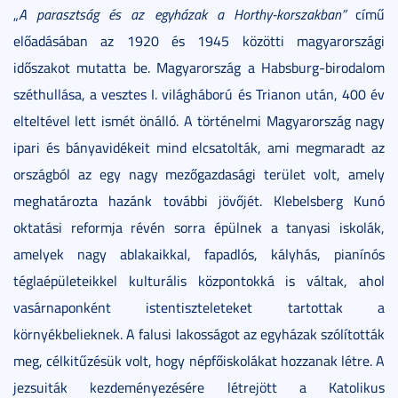
„
A parasztság és az egyházak a Horthy-korszakban”
című
előadásában az 1920 és 1945 közötti magyarországi
időszakot mutatta be. Magyarország a Habsburg-birodalom
széthullása, a vesztes I. világháború és Trianon után, 400 év
elteltével lett ismét önálló. A történelmi Magyarország nagy
ipari és bányavidékeit mind elcsatolták, ami megmaradt az
országból az egy nagy mezőgazdasági terület volt, amely
meghatározta hazánk további jövőjét. Klebelsberg Kunó
oktatási reformja révén sorra épülnek a tanyasi iskolák,
amelyek nagy ablakaikkal, fapadlós, kályhás, pianínós
téglaépületeikkel kulturális központokká is váltak, ahol
vasárnaponként istentiszteleteket tartottak a
környékbelieknek. A falusi lakosságot az egyházak szólították
meg, célkitűzésük volt, hogy népfőiskolákat hozzanak létre. A
jezsuiták kezdeményezésére létrejött a Katolikus