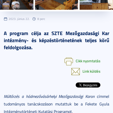
2023. június 22.
8 perc
A program célja az SZTE Mezőgazdasági Kar
intézmény- és képzéstörténetének teljes körű
feldolgozása.
Cikk nyomtatás
Link küldés
Múltőrzés a hódmezővásárhelyi Mezőgazdasági Karon
címmel
tudományos tanácskozáson mutattuk be a Fekete Gyula
Intézménytörténeti Kutatási Programot.