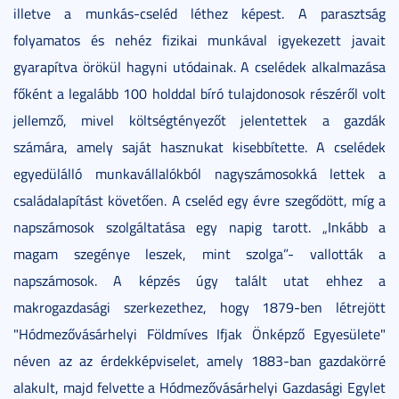
illetve a munkás-cseléd léthez képest. A parasztság
folyamatos és nehéz fizikai munkával igyekezett javait
gyarapítva örökül hagyni utódainak. A cselédek alkalmazása
főként a legalább 100 holddal bíró tulajdonosok részéről volt
jellemző, mivel költségtényezőt jelentettek a gazdák
számára, amely saját hasznukat kisebbítette. A cselédek
egyedülálló munkavállalókból nagyszámosokká lettek a
családalapítást követően. A cseléd egy évre szegődött, míg a
napszámosok szolgáltatása egy napig tarott. „Inkább a
magam szegénye leszek, mint szolga”- vallották a
napszámosok. A képzés úgy talált utat ehhez a
makrogazdasági szerkezethez, hogy 1879-ben létrejött
"Hódmezővásárhelyi Földmíves Ifjak Önképző Egyesülete"
néven az az érdekképviselet, amely 1883-ban gazdakörré
alakult, majd felvette a Hódmezővásárhelyi Gazdasági Egylet