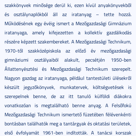
szakkönyvek minősége derül ki, ezen kívül anyakönyvekből
és osztálynaplókból áll az iratanyag – tette hozzá.
Működésének egy évéig ismert a Mezőgazdasági Gimnázium
iratanyaga, amely kifejezetten a kollektív gazdálkodás
részére képzett szakembereket. A Mezőgazdasági Technikum,
1970-től szakközépiskola az előző év mezőgazdasági
gimnáziumi osztályaiból alakult, pecsétjén 1950-ben
Állattenyésztési és Mezőgazdasági Technikum szerepelt.
Nagyon gazdag az iratanyaga, például tantestületi ülésekről
készült jegyzőkönyvek, munkatervek, költségvetések is
szerepelnek benne, de az itt tanuló külföldi diákokra
vonatkozóan is megtalálható benne anyag. A Felsőfokú
Mezőgazdasági Technikum ismertető füzetében félévenkénti
bontásban találhatók meg a tantárgyak és oktatási területek,
első évfolyamát 1961-ben indították. A tanácsi korszak