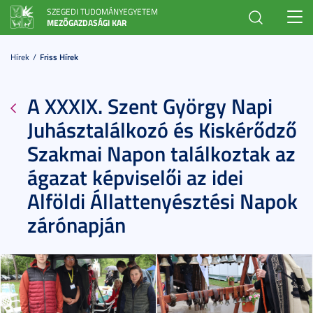
SZEGEDI TUDOMÁNYEGYETEM
Toggl
MEZŐGAZDASÁGI KAR
navig
Hírek
Friss Hírek
A XXXIX. Szent György Napi
Juhásztalálkozó és Kiskérődző
Szakmai Napon találkoztak az
ágazat képviselői az idei
Alföldi Állattenyésztési Napok
zárónapján