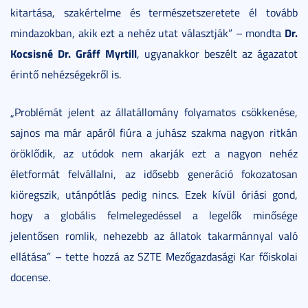
kitartása, szakértelme és természetszeretete él tovább
Dr.
mindazokban, akik ezt a nehéz utat választják” – mondta
Kocsisné Dr. Gráff Myrtill
, ugyanakkor beszélt az ágazatot
érintő nehézségekről is.
„Problémát jelent az állatállomány folyamatos csökkenése,
sajnos ma már apáról fiúra a juhász szakma nagyon ritkán
öröklődik, az utódok nem akarják ezt a nagyon nehéz
életformát felvállalni, az idősebb generáció fokozatosan
kiöregszik, utánpótlás pedig nincs. Ezek kívül óriási gond,
hogy a globális felmelegedéssel a legelők minősége
jelentősen romlik, nehezebb az állatok takarmánnyal való
ellátása” – tette hozzá az SZTE Mezőgazdasági Kar főiskolai
docense.