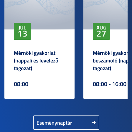
JÚL
AUG
13
27
Mérnöki gyakorlat
Mérnöki gyakorlat
(nappali és levelező
beszámoló (napp
tagozat)
tagozat)
08:00
08:00 - 16:00
Eseménynaptár