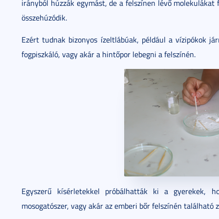
irányból húzzák egymást, de a felszínen lévő molekulákat fől
összehúzódik.
Ezért tudnak bizonyos ízeltlábúak, például a vízipókok já
fogpiszkáló, vagy akár a hintőpor lebegni a felszínén.
Egyszerű kísérletekkel próbálhatták ki a gyerekek, h
mosogatószer, vagy akár az emberi bőr felszínén található zs