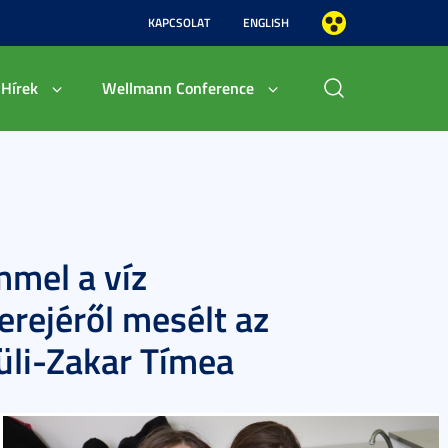
KAPCSOLAT
ENGLISH
Hírek
Wellmann Conference
mmel a víz
erejéről mesélt az
üli-Zakar Tímea