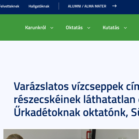
Felvetteknek
Hallgatóknak
ALUMNI / ALMA MATER
Karunkról
Oktatás
Kutatás
Varázslatos vízcseppek cí
részecskéinek láthatatlan 
Űrkadétoknak oktatónk, S