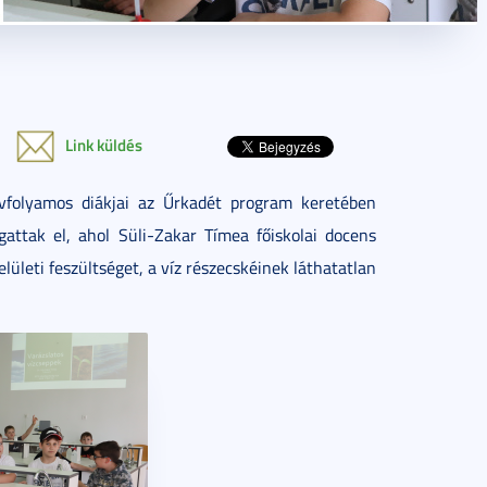
Link küldés
évfolyamos diákjai az Űrkadét program keretében
attak el, ahol Süli-Zakar Tímea főiskolai docens
lületi feszültséget, a víz részecskéinek láthatatlan