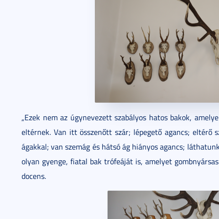
„Ezek nem az úgynevezett szabályos hatos bakok, amelyek
eltérnek. Van itt összenőtt szár; lépegető agancs; eltérő 
ágakkal; van szemág és hátsó ág hiányos agancs; láthatunk 
olyan gyenge, fiatal bak trófeáját is, amelyet gombnyársa
docens.