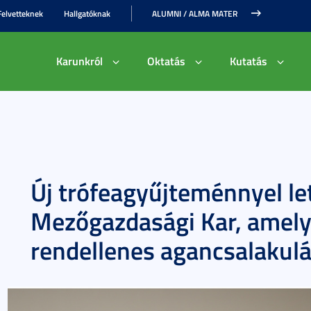
Felvetteknek
Hallgatóknak
ALUMNI / ALMA MATER
Karunkról
Oktatás
Kutatás
Új trófeagyűjteménnyel le
Mezőgazdasági Kar, amely
rendellenes agancsalakul