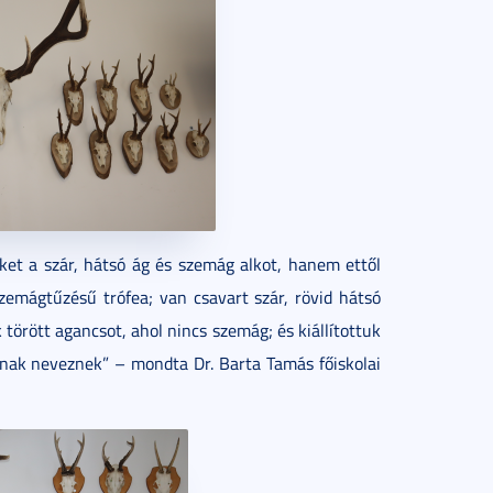
et a szár, hátsó ág és szemág alkot, hanem ettől
szemágtűzésű trófea; van csavart szár, rövid hátsó
törött agancsot, ahol nincs szemág; és kiállítottuk
snak neveznek” – mondta Dr. Barta Tamás főiskolai