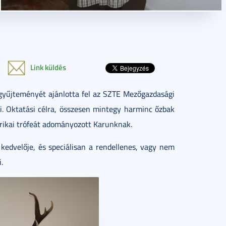
Link küldés
eagyűjteményét ajánlotta fel az SZTE Mezőgazdasági
i. Oktatási célra, összesen mintegy harminc őzbak
afrikai trófeát adományozott Karunknak.
 kedvelője, és speciálisan a rendellenes, vagy nem
.