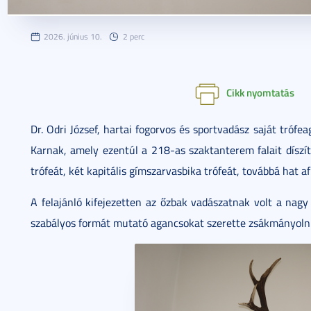
2026. június 10.
2 perc
Cikk nyomtatás
Dr. Odri József, hartai fogorvos és sportvadász saját tróf
Karnak, amely ezentúl a 218-as szaktanterem falait díszít
trófeát, két kapitális gímszarvasbika trófeát, továbbá hat 
A felajánló kifejezetten az őzbak vadászatnak volt a nagy
szabályos formát mutató agancsokat szerette zsákmányolni