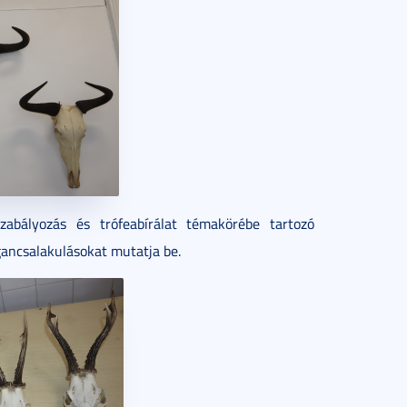
szabályozás és trófeabírálat témakörébe tartozó
gancsalakulásokat mutatja be.