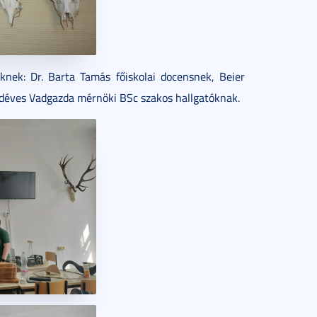
knek: Dr. Barta Tamás főiskolai docensnek, Beier
adéves Vadgazda mérnöki BSc szakos hallgatóknak.