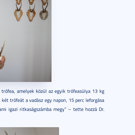
 trófea, amelyek közül az egyik trófeasúlya 13 kg
 a két trófeát a vadász egy napon, 15 perc leforgása
ami igazi ritkaságszámba megy” – tette hozzá Dr.