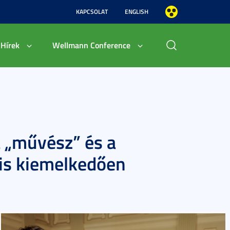
KAPCSOLAT
ENGLISH
Hírek
Wellmann Conference
a „művész” és a
 is kiemelkedően