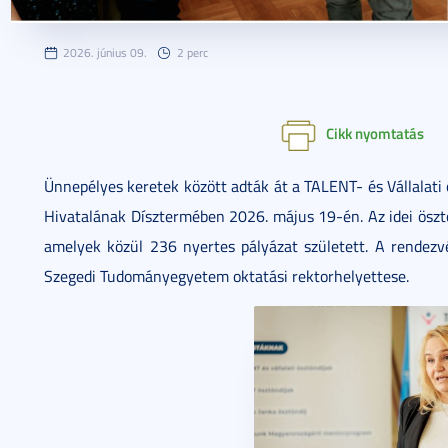
2026. június 09.
2 perc
Cikk nyomtatás
Ünnepélyes keretek között adták át a TALENT- és Vállalat
Hivatalának Dísztermében 2026. május 19-én. Az idei öszt
amelyek közül 236 nyertes pályázat született. A rendezvé
Szegedi Tudományegyetem oktatási rektorhelyettese.