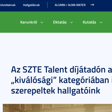
Felvetteknek
Hallgatóknak
ALUMNI / ALMA MATER
Karunkról
Oktatás
Kutatás
Az SZTE Talent díjátadón 
„kiválósági” kategóriában
szerepeltek hallgatóink