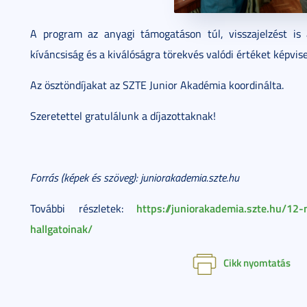
A program az anyagi támogatáson túl, visszajelzést is
kíváncsiság és a kiválóságra törekvés valódi értéket képvise
Az ösztöndíjakat az SZTE Junior Akadémia koordinálta.
Szeretettel gratulálunk a díjazottaknak!
Forrás (képek és szöveg): juniorakademia.szte.hu
https://juniorakademia.szte.hu/12-m
További részletek:
hallgatoinak/
Cikk nyomtatás