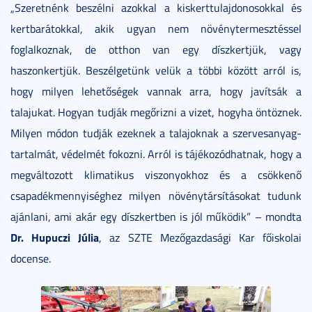
„Szeretnénk beszélni azokkal a kiskerttulajdonosokkal és
kertbarátokkal, akik ugyan nem növénytermesztéssel
foglalkoznak, de otthon van egy díszkertjük, vagy
haszonkertjük. Beszélgetünk velük a többi között arról is,
hogy milyen lehetőségek vannak arra, hogy javítsák a
talajukat. Hogyan tudják megőrizni a vizet, hogyha öntöznek.
Milyen módon tudják ezeknek a talajoknak a szervesanyag-
tartalmát, védelmét fokozni. Arról is tájékozódhatnak, hogy a
megváltozott klimatikus viszonyokhoz és a csökkenő
csapadékmennyiséghez milyen növénytársításokat tudunk
ajánlani, ami akár egy díszkertben is jól működik” – mondta
Dr. Hupuczi Júlia
, az SZTE Mezőgazdasági Kar főiskolai
docense.