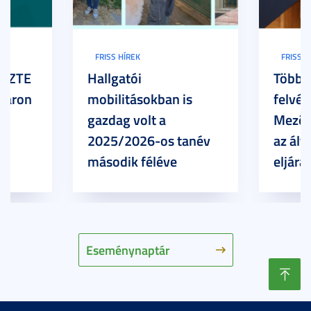
FRISS HÍREK
FRISS H
z SZTE
Hallgatói
Több h
Karon
mobilitásokban is
felvét
gazdag volt a
Mezőg
2025/2026-os tanév
az ált
második féléve
eljárá
Eseménynaptár