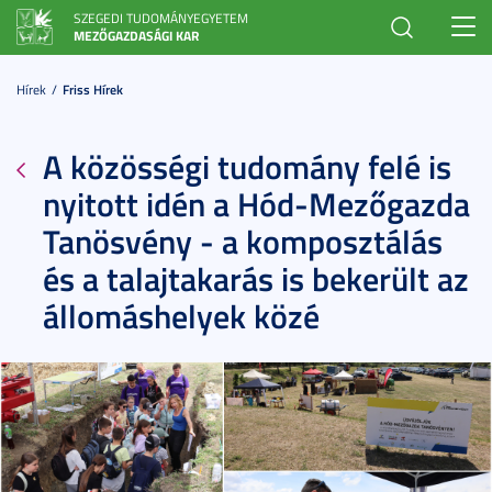
SZEGEDI TUDOMÁNYEGYETEM
Toggl
MEZŐGAZDASÁGI KAR
navig
Hírek
Friss Hírek
A közösségi tudomány felé is
nyitott idén a Hód-Mezőgazda
Tanösvény - a komposztálás
és a talajtakarás is bekerült az
állomáshelyek közé