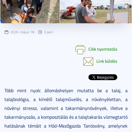
2026. május 18.
3 perc
Cikk nyomtatás
Link küldés
Több mint nyolc állomáshelyen mutatta be a talaj, a
talajbiológia, a kímélő talajművelés, a növényélettan, a
növényi stressz, valamint a takarmánynövények, illetve a
takarmányozás, a komposztálás és a talajtakarás vízmegtartó
hatásának témáit a Hód-Mezőgazda Tanösvény, amelynek