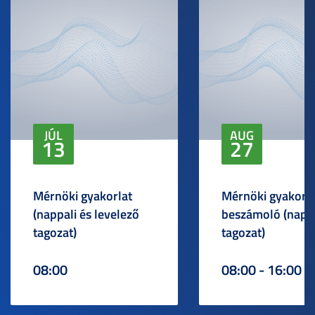
JÚL
AUG
13
27
Mérnöki gyakorlat
Mérnöki gyakorlat
(nappali és levelező
beszámoló (napp
tagozat)
tagozat)
08:00
08:00 - 16:00