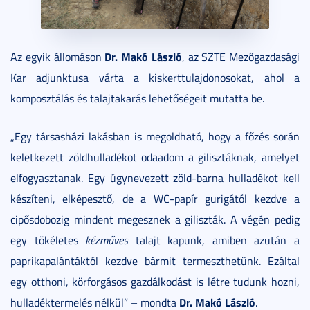
Dr. Makó László
Az egyik állomáson
, az SZTE Mezőgazdasági
Kar adjunktusa várta a kiskerttulajdonosokat, ahol a
komposztálás és talajtakarás lehetőségeit mutatta be.
„Egy társasházi lakásban is megoldható, hogy a főzés során
keletkezett zöldhulladékot odaadom a gilisztáknak, amelyet
elfogyasztanak. Egy úgynevezett zöld-barna hulladékot kell
készíteni, elképesztő, de a WC-papír gurigától kezdve a
cipősdobozig mindent megesznek a giliszták. A végén pedig
egy tökéletes
kézműves
talajt kapunk, amiben azután a
paprikapalántáktól kezdve bármit termeszthetünk. Ezáltal
egy otthoni, körforgásos gazdálkodást is létre tudunk hozni,
Dr. Makó László
hulladéktermelés nélkül” – mondta
.