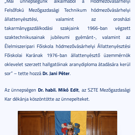
„Mai ünnepségünk alkalmából a Hódmezővásárhelyi
Felsőfokú Mezőgazdasági Technikum hódmezővásárhelyi
állattenyésztési, valamint az orosházi
takarmánygazdálkodási szakjaink 1966-ban végzett
szaktechnikusainak jubileumi gyémánt-, valamint az
Élelmiszeripari Főiskola hódmezővásárhelyi Állattenyésztési
Főiskolai Karának 1976-ban állattenyésztő üzemmérnök
oklevelet szerzett hallgatóinak aranydiploma átadására kerül
Dr. Jani Péter
sor” – tette hozzá
.
Dr. habil. Mikó Edit
Az ünnepségen
, az SZTE Mezőgazdasági
Kar dékánja köszöntötte az ünnepelteket.