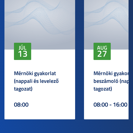
JÚL
AUG
13
27
Mérnöki gyakorlat
Mérnöki gyakorlat
(nappali és levelező
beszámoló (napp
tagozat)
tagozat)
08:00
08:00 - 16:00