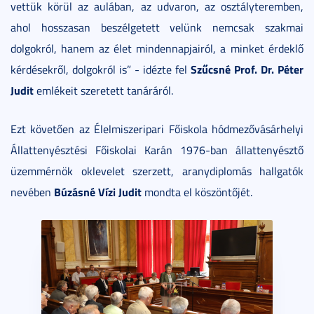
vettük körül az aulában, az udvaron, az osztályteremben,
ahol hosszasan beszélgetett velünk nemcsak szakmai
dolgokról, hanem az élet mindennapjairól, a minket érdeklő
Szűcsné Prof. Dr. Péter
kérdésekről, dolgokról is” - idézte fel
Judit
emlékeit szeretett tanáráról.
Ezt követően az Élelmiszeripari Főiskola hódmezővásárhelyi
Állattenyésztési Főiskolai Karán 1976-ban állattenyésztő
üzemmérnök oklevelet szerzett, aranydiplomás hallgatók
Búzásné Vízi Judit
nevében
mondta el köszöntőjét.