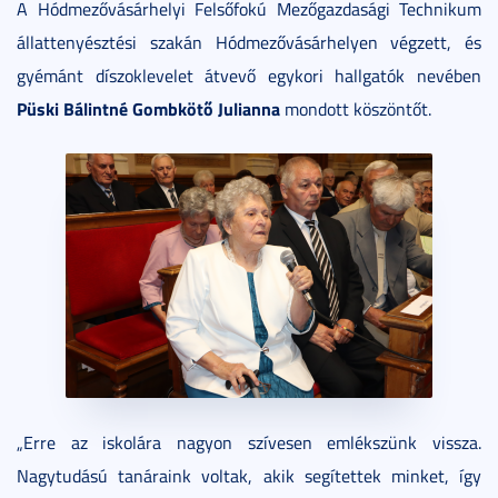
A Hódmezővásárhelyi Felsőfokú Mezőgazdasági Technikum
állattenyésztési szakán Hódmezővásárhelyen végzett, és
gyémánt díszoklevelet átvevő egykori hallgatók nevében
Püski Bálintné Gombkötő Julianna
mondott köszöntőt.
„Erre az iskolára nagyon szívesen emlékszünk vissza.
Nagytudású tanáraink voltak, akik segítettek minket, így