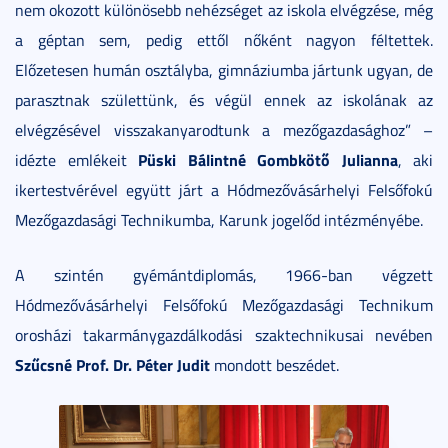
nem okozott különösebb nehézséget az iskola elvégzése, még
a géptan sem, pedig ettől nőként nagyon féltettek.
Előzetesen humán osztályba, gimnáziumba jártunk ugyan, de
parasztnak születtünk, és végül ennek az iskolának az
elvégzésével visszakanyarodtunk a mezőgazdasághoz” –
Püski Bálintné Gombkötő Julianna
idézte emlékeit
, aki
ikertestvérével együtt járt a Hódmezővásárhelyi Felsőfokú
Mezőgazdasági Technikumba, Karunk jogelőd intézményébe.
A szintén gyémántdiplomás, 1966-ban végzett
Hódmezővásárhelyi Felsőfokú Mezőgazdasági Technikum
orosházi takarmánygazdálkodási szaktechnikusai nevében
Szűcsné Prof. Dr. Péter Judit
mondott beszédet.