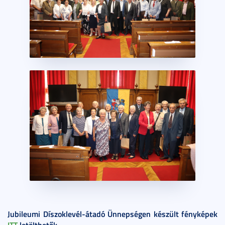
Jubileumi Díszoklevél-átadó Ünnepségen készült fényképek
ITT
letölthetők.