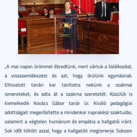
„A mai napon örömmel ébredtünk, mert vártuk a találkozást,
a visszaemlékezést és azt, hogy örülünk egymásnak.
Elhivatott tanári kar tanította nekünk a szakmai
ismereteket, és adta át a szakma szeretetét. Közülük is
kiemelkedik Kovács Gábor tanár úr. Kiváló pedagógiai
adottságait megerősítette a mindenkor naprakész szaktudás,
valamint a végtelen humánum és empátia a hallgatói iránt.
Sok időt töltött azzal, hogy a hallgatóit megismerje. Sokszor