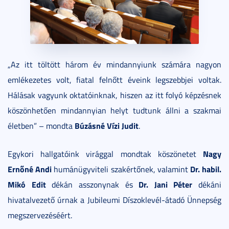
„Az itt töltött három év mindannyiunk számára nagyon
emlékezetes volt, fiatal felnőtt éveink legszebbjei voltak.
Hálásak vagyunk oktatóinknak, hiszen az itt folyó képzésnek
köszönhetően mindannyian helyt tudtunk állni a szakmai
Búzásné Vízi Judit
életben” – mondta
.
Nagy
Egykori hallgatóink virággal mondtak köszönetet
Ernőné Andi
Dr. habil.
humánügyviteli szakértőnek, valamint
Mikó Edit
Dr. Jani Péter
dékán asszonynak és
dékáni
hivatalvezető úrnak a Jubileumi Díszoklevél-átadó Ünnepség
megszervezéséért.