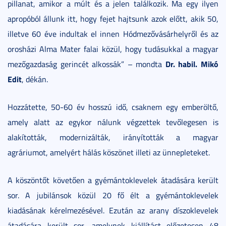
pillanat, amikor a múlt és a jelen találkozik. Ma egy ilyen
apropóból állunk itt, hogy fejet hajtsunk azok előtt, akik 50,
illetve 60 éve indultak el innen Hódmezővásárhelyről és az
orosházi Alma Mater falai közül, hogy tudásukkal a magyar
Dr. habil. Mikó
mezőgazdaság gerincét alkossák” – mondta
Edit
, dékán.
Hozzátette, 50-60 év hosszú idő, csaknem egy emberöltő,
amely alatt az egykor nálunk végzettek tevőlegesen is
alakították, modernizálták, irányították a magyar
agráriumot, amelyért hálás köszönet illeti az ünnepleteket.
A köszöntőt követően a gyémántoklevelek átadására került
sor. A jubilánsok közül 20 fő élt a gyémántoklevelek
kiadásának kérelmezésével. Ezután az arany díszoklevelek
átadására került sor, amelynek kiállítást előzetesen 48