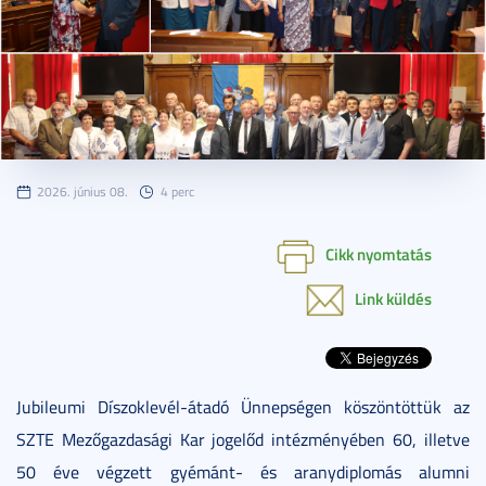
2026. június 08.
4 perc
Cikk nyomtatás
Link küldés
Jubileumi Díszoklevél-átadó Ünnepségen köszöntöttük az
SZTE Mezőgazdasági Kar jogelőd intézményében 60, illetve
50 éve végzett gyémánt- és aranydiplomás alumni