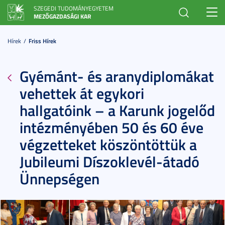
SZEGEDI TUDOMÁNYEGYETEM
Toggl
MEZŐGAZDASÁGI KAR
navig
Hírek
Friss Hírek
Gyémánt- és aranydiplomákat
vehettek át egykori
hallgatóink – a Karunk jogelőd
intézményében 50 és 60 éve
végzetteket köszöntöttük a
Jubileumi Díszoklevél-átadó
Ünnepségen