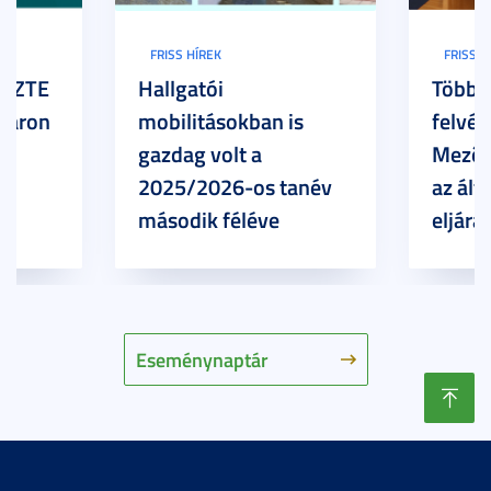
FRISS HÍREK
FRISS H
z SZTE
Hallgatói
Több h
Karon
mobilitásokban is
felvét
gazdag volt a
Mezőg
2025/2026-os tanév
az ált
második féléve
eljárá
Eseménynaptár