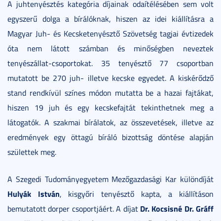
A juhtenyésztés kategória díjainak odaítélésében sem volt
egyszerű dolga a bírálóknak, hiszen az idei kiállításra a
Magyar Juh- és Kecsketenyésztő Szövetség tagjai évtizedek
óta nem látott számban és minőségben neveztek
tenyészállat-csoportokat. 35 tenyésztő 77 csoportban
mutatott be 270 juh- illetve kecske egyedet. A kiskérődző
stand rendkívül színes módon mutatta be a hazai fajtákat,
hiszen 19 juh és egy kecskefajtát tekinthetnek meg a
látogatók. A szakmai bírálatok, az összevetések, illetve az
eredmények egy öttagú bíráló bizottság döntése alapján
születtek meg.
A Szegedi Tudományegyetem Mezőgazdasági Kar különdíját
Hulyák István
, kisgyőri tenyésztő kapta, a kiállításon
Dr. Kocsisné Dr. Gráff
bemutatott dorper csoportjáért. A díjat