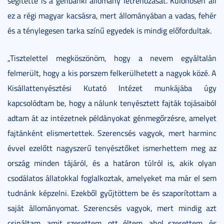
segítette is a génbanki állomány létrehozását. Különösen áll
ez a régi magyar kacsásra, mert állományában a vadas, fehér
és a ténylegesen tarka színű egyedek is mindig előfordultak.
„Tisztelettel megköszönöm, hogy a nevem egyáltalán
felmerült, hogy a kis porszem felkerülhetett a nagyok közé. A
Kisállattenyésztési Kutató Intézet munkájába úgy
kapcsolódtam be, hogy a nálunk tenyésztett fajták tojásaiból
adtam át az intézetnek példányokat génmegőrzésre, amelyet
fajtánként elismertettek. Szerencsés vagyok, mert harminc
évvel ezelőtt nagyszerű tenyésztőket ismerhettem meg az
ország minden tájáról, és a határon túlról is, akik olyan
csodálatos állatokkal foglalkoztak, amelyeket ma már el sem
tudnánk képzelni. Ezekből gyűjtöttem be és szaporítottam a
saját állományomat. Szerencsés vagyok, mert mindig azt
csináltam, amit szerettem, ott éltem, ahol szerettem, és