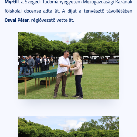
Myrtill
, a Szegedi Tudományegyetem Mezőgazdasági Karának
főiskolai docense adta át. A díjat a tenyésztő távollétében
Osvai Péter
, régióvezető vette át.