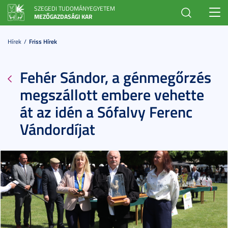
SZEGEDI TUDOMÁNYEGYETEM
Toggl
MEZŐGAZDASÁGI KAR
navig
Hírek
Friss Hírek
Fehér Sándor, a génmegőrzés
megszállott embere vehette
át az idén a Sófalvy Ferenc
Vándordíjat