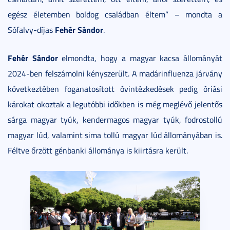
egész életemben boldog családban éltem” – mondta a
Fehér Sándor
Sófalvy-díjas
.
Fehér Sándor
elmondta, hogy a magyar kacsa állományát
2024-ben felszámolni kényszerült. A madárinfluenza járvány
következtében foganatosított óvintézkedések pedig óriási
károkat okoztak a legutóbbi időkben is még meglévő jelentős
sárga magyar tyúk, kendermagos magyar tyúk, fodrostollú
magyar lúd, valamint sima tollú magyar lúd állományában is.
Féltve őrzött génbanki állománya is kiirtásra került.