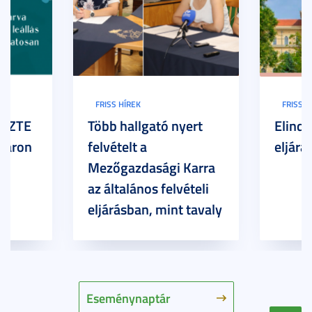
FRISS HÍREK
FRISS H
z SZTE
Több hallgató nyert
Elindu
Karon
felvételt a
eljárás
Mezőgazdasági Karra
az általános felvételi
eljárásban, mint tavaly
Eseménynaptár