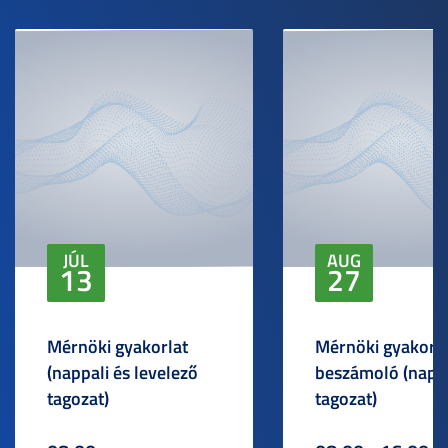
JÚL
AUG
13
27
Mérnöki gyakorlat
Mérnöki gyakorlat
(nappali és levelező
beszámoló (napp
tagozat)
tagozat)