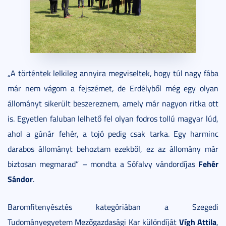
„A történtek lelkileg annyira megviseltek, hogy túl nagy fába
már nem vágom a fejszémet, de Erdélyből még egy olyan
állományt sikerült beszereznem, amely már nagyon ritka ott
is. Egyetlen faluban lelhető fel olyan fodros tollú magyar lúd,
ahol a gúnár fehér, a tojó pedig csak tarka. Egy harminc
darabos állományt behoztam ezekből, ez az állomány már
Fehér
biztosan megmarad” – mondta a Sófalvy vándordíjas
Sándor
.
Baromfitenyésztés kategóriában a Szegedi
Vígh Attila
Tudományegyetem Mezőgazdasági Kar különdíját
,