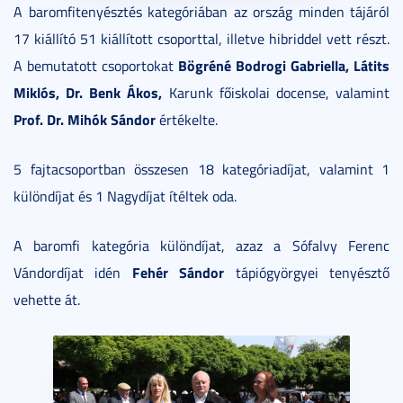
A baromfitenyésztés kategóriában az ország minden tájáról
17 kiállító 51 kiállított csoporttal, illetve hibriddel vett részt.
Bögréné Bodrogi Gabriella, Látits
A bemutatott csoportokat
Miklós, Dr. Benk Ákos,
Karunk főiskolai docense, valamint
Prof. Dr. Mihók Sándor
értékelte.
5 fajtacsoportban összesen 18 kategóriadíjat, valamint 1
különdíjat és 1 Nagydíjat ítéltek oda.
A baromfi kategória különdíjat, azaz a Sófalvy Ferenc
Fehér Sándor
Vándordíjat idén
tápiógyörgyei tenyésztő
vehette át.