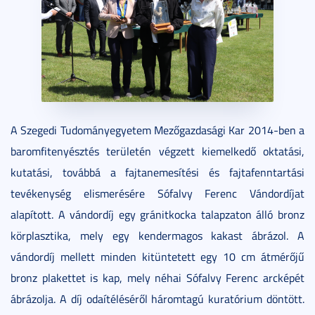
A Szegedi Tudományegyetem Mezőgazdasági Kar 2014-ben a
baromfitenyésztés területén végzett kiemelkedő oktatási,
kutatási, továbbá a fajtanemesítési és fajtafenntartási
tevékenység elismerésére Sófalvy Ferenc Vándordíjat
alapított. A vándordíj egy gránitkocka talapzaton álló bronz
körplasztika, mely egy kendermagos kakast ábrázol. A
vándordíj mellett minden kitüntetett egy 10 cm átmérőjű
bronz plakettet is kap, mely néhai Sófalvy Ferenc arcképét
ábrázolja. A díj odaítéléséről háromtagú kuratórium döntött.