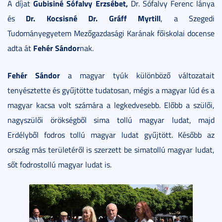
Gubisiné Sófalvy Erzsébet,
A díjat
Dr. Sófalvy Ferenc lánya
Dr. Kocsisné Dr. Gráff Myrtill
és
, a Szegedi
Tudományegyetem Mezőgazdasági Karának főiskolai docense
Fehér Sándor
adta át
nak.
Fehér Sándor
a magyar tyúk különböző változatait
tenyésztette és gyűjtötte tudatosan, mégis a magyar lúd és a
magyar kacsa volt számára a legkedvesebb. Előbb a szülői,
nagyszülői örökségből sima tollú magyar ludat, majd
Erdélyből fodros tollú magyar ludat gyűjtött. Később az
ország más területéről is szerzett be simatollú magyar ludat,
sőt fodrostollú magyar ludat is.