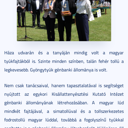
Háza udvarán és a tanyáján mindig volt a magyar
tyúkfajtákból is. Szinte minden színben, talán fehér tollú a
legkevesebb. Gyöngytyúk génbanki állománya is volt.
Nem csak tanácsaival, hanem tapasztalatával is segítséget
nyújtott az egykori Kisállattenyésztési Kutató Intézet
génbanki állományának létrehozásában. A magyar lúd
mindkét fajtájával, a simatollúval és a tollszerkezetes
fodrostollú magyar lúddal, továbbá a fogolyszínű tyúkkal