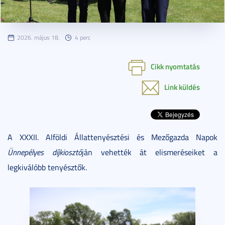
2026. május 18.
4 perc
Cikk nyomtatás
Link küldés
A XXXII. Alföldi Állattenyésztési és Mezőgazda Napok
Ünnepélyes díjkiosztó
ján vehették át elismeréseiket a
legkiválóbb tenyésztők.