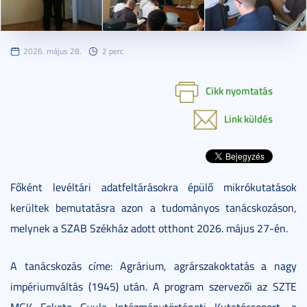
2026. május 28.
2 perc
Cikk nyomtatás
Link küldés
Főként levéltári adatfeltárásokra épülő mikrókutatások
kerültek bemutatásra azon a tudományos tanácskozáson,
melynek a SZAB Székház adott otthont 2026. május 27-én.
A tanácskozás címe: Agrárium, agrárszakoktatás a nagy
impériumváltás (1945) után. A program szervezői az SZTE