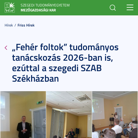
SZEGEDI TUDOMÁNYEGYETEM
Toggl
MEZŐGAZDASÁGI KAR
navig
Hírek
Friss Hírek
„Fehér foltok” tudományos
tanácskozás 2026-ban is,
ezúttal a szegedi SZAB
Székházban