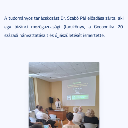
A tudományos tanácskozást Dr. Szabó Pál előadása zárta, aki
egy bizánci mezőgazdasági (tan)könyv, a Geoponika 20.
századi hányattatásait és újjászületését ismertette.