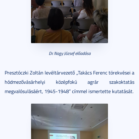
Dr. Nagy József előadása
Presztóczki Zoltán levéltárvezető „Takács Ferenc törekvései a
hódmezővásárhelyi középfokú agrár szakoktatás
megvalósulásáért, 1945-1948” címmel ismertette kutatását.