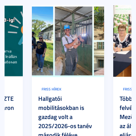
FRISS HÍREK
FRISS H
z SZTE
Hallgatói
Több h
Karon
mobilitásokban is
felvét
gazdag volt a
Mezőg
2025/2026-os tanév
az ált
második féléve
eljárá