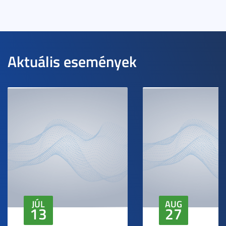
Aktuális események
JÚL
AUG
13
27