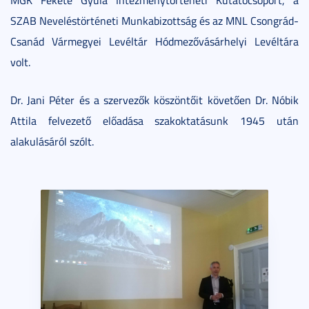
MGK Fekete Gyula Intézménytörténeti Kutatócsoport, a
SZAB Neveléstörténeti Munkabizottság és az MNL Csongrád-
Csanád Vármegyei Levéltár Hódmezővásárhelyi Levéltára
volt.
Dr. Jani Péter és a szervezők köszöntőit követően Dr. Nóbik
Attila felvezető előadása szakoktatásunk 1945 után
alakulásáról szólt.