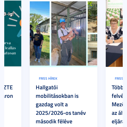
FRISS HÍREK
FRISS H
z SZTE
Hallgatói
Több h
Karon
mobilitásokban is
felvét
gazdag volt a
Mezőg
2025/2026-os tanév
az ált
második féléve
eljárá