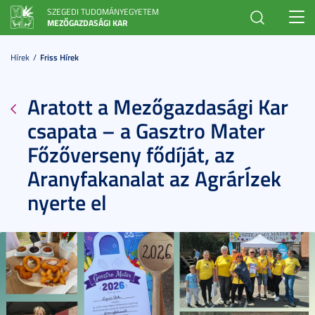
SZEGEDI TUDOMÁNYEGYETEM
Toggl
MEZŐGAZDASÁGI KAR
navig
Hírek
Friss Hírek
Aratott a Mezőgazdasági Kar
csapata – a Gasztro Mater
Főzőverseny fődíját, az
Aranyfakanalat az AgrárÍzek
nyerte el