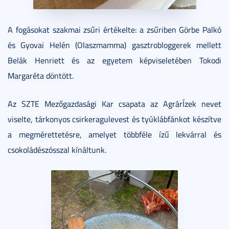
A fogásokat szakmai zsűri értékelte: a zsűriben Görbe Palkó
és Gyovai Helén (Olaszmamma) gasztrobloggerek mellett
Belák Henriett és az egyetem képviseletében Tokodi
Margaréta döntött.
Az SZTE Mezőgazdasági Kar csapata az AgrárÍzek nevet
viselte, tárkonyos csirkeragulevest és tyúklábfánkot készítve
a megmérettetésre, amelyet többféle ízű lekvárral és
csokoládészósszal kínáltunk.