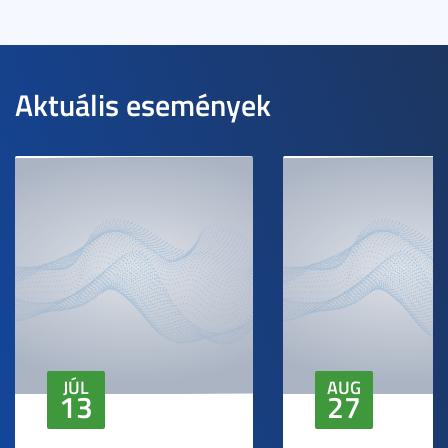
Aktuális események
JÚL
AUG
13
27