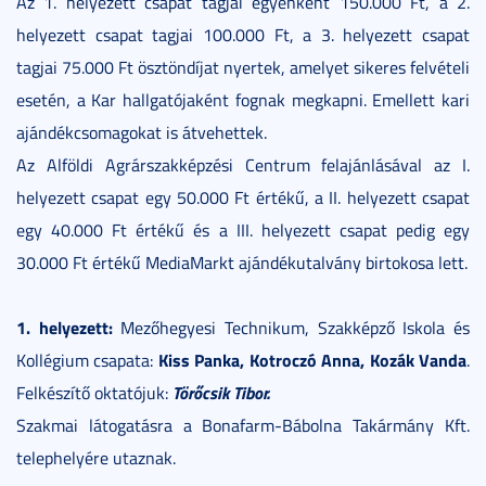
Az 1. helyezett csapat tagjai egyenként 150.000 Ft, a 2.
helyezett csapat tagjai 100.000 Ft, a 3. helyezett csapat
tagjai 75.000 Ft ösztöndíjat nyertek, amelyet sikeres felvételi
esetén, a Kar hallgatójaként fognak megkapni. Emellett kari
ajándékcsomagokat is átvehettek.
Az Alföldi Agrárszakképzési Centrum felajánlásával az I.
helyezett csapat egy 50.000 Ft értékű, a II. helyezett csapat
egy 40.000 Ft értékű és a III. helyezett csapat pedig egy
30.000 Ft értékű MediaMarkt ajándékutalvány birtokosa lett.
1. helyezett:
Mezőhegyesi Technikum, Szakképző Iskola és
Kiss Panka, Kotroczó Anna, Kozák Vanda
Kollégium csapata:
.
Törőcsik Tibor.
Felkészítő oktatójuk:
Szakmai látogatásra a Bonafarm-Bábolna Takármány Kft.
telephelyére utaznak.