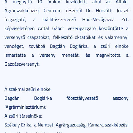
A megnyitó 10 órakor kezdődött, ahol az Alföldi
Agrárszakképzési Centrum részéről Dr. Horváth József
főigazgató, a kiállításszervező Hód-Mezőgazda Zrt.
képviseletében Antal Gábor vezérigazgató köszöntötte a
versenyző csapatokat, felkészítő oktatóikat és valamennyi
vendéget, továbbá Bagdán Boglárka, a zsűri elnöke
ismertette a verseny menetét, és megnyitotta a
Gazdászversenyt.
A szakmai zsűri elnöke:
Bagdán Boglárka főosztályvezető asszony
(Agrárminisztérium);
A zsűri társelnöke:
Székely Erika, a Nemzeti Agrárgazdasági Kamara szakképzési