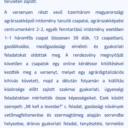
területén zajlott.
A versenyen részt vevő tizenhárom magyarországi
agrárszakképző intézmény tanulói csapatai, agrárszakképzési
centrumonként 2-2, egyéb fenntartású intézmény esetében
1-1 háromfős csapat (összesen 39 diák, 13 csapatban),
gazdálkodási, mezőgazdasági elméleti és gyakorlati
feladatokat oldottak meg. A rendezvény megnyitóját
követően a csapatok egy online kérdéssor kitöltésével
kezdték meg a versenyt, melyet egy agrárdigitalizációs
kihívás követett, majd a délután folyamán a kiállítás
közönsége előtt zajlott szakmai gyakorlati, ügyességi
feladatokban mérhették össze képességeiket. Ezek között
szerepelt: „Mi kell a levesbe?” c. feladat, gazdasági növények
vetőmagfelismerése és ezermagtömeg alapján sorrendbe
helyezése, drónos gyakorlati feladat, tenyésztési, termelési