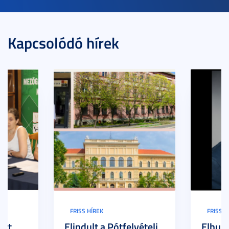
Kapcsolódó hírek
FRISS HÍREK
FRISS H
ert
Elindult a Pótfelvételi
Elhuny