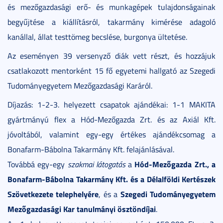
és mezőgazdasági erő- és munkagépek tulajdonságainak
begyűjtése a kiállításról, takarmány kimérése adagoló
kanállal, állat testtömeg becslése, burgonya ültetése.
Az eseményen 39 versenyző diák vett részt, és hozzájuk
csatlakozott mentorként 15 fő egyetemi hallgató az Szegedi
Tudományegyetem Mezőgazdasági Karáról.
Díjazás: 1-2-3. helyezett csapatok ajándékai: 1-1 MAKITA
gyártmányú flex a Hód-Mezőgazda Zrt. és az Axiál Kft.
jóvoltából, valamint egy-egy értékes ajándékcsomag a
Bonafarm-Bábolna Takarmány Kft. felajánlásával.
Hód-Mezőgazda Zrt., a
Továbbá egy-egy
szakmai látogatás
a
Bonafarm-Bábolna Takarmány Kft. és a Délalföldi Kertészek
Szövetkezete telephelyére
Szegedi Tudományegyetem
, és a
Mezőgazdasági Kar tanulmányi ösztöndíjai
.