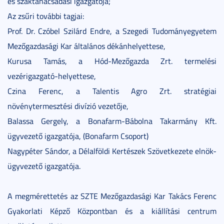
és szaktanácsadási igazgatója;
Az zsűri további tagjai:
Prof. Dr. Czóbel Szilárd Endre, a Szegedi Tudományegyetem
Mezőgazdasági Kar általános dékánhelyettese,
Kurusa Tamás, a Hód-Mezőgazda Zrt. termelési
vezérigazgató-helyettese,
Czina Ferenc, a Talentis Agro Zrt. stratégiai
növénytermesztési divízió vezetője,
Balassa Gergely, a Bonafarm-Bábolna Takarmány Kft.
ügyvezető igazgatója, (Bonafarm Csoport)
Nagypéter Sándor, a Délalföldi Kertészek Szövetkezete elnök-
ügyvezető igazgatója.
A megmérettetés az SZTE Mezőgazdasági Kar Takács Ferenc
Gyakorlati Képző Központban és a kiállítási centrum