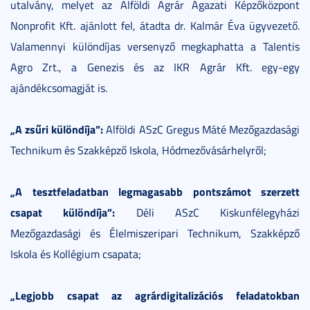
utalvány, melyet az Alföldi Agrár Ágazati Képzőközpont
Nonprofit Kft. ajánlott fel, átadta dr. Kalmár Éva ügyvezető.
Valamennyi különdíjas versenyző megkaphatta a Talentis
Agro Zrt., a Genezis és az IKR Agrár Kft. egy-egy
ajándékcsomagját is.
„A zsűri különdíja”:
Alföldi ASzC Gregus Máté Mezőgazdasági
Technikum és Szakképző Iskola, Hódmezővásárhelyről;
„A tesztfeladatban legmagasabb pontszámot szerzett
csapat különdíja”:
Déli ASzC Kiskunfélegyházi
Mezőgazdasági és Élelmiszeripari Technikum, Szakképző
Iskola és Kollégium csapata;
„Legjobb csapat az agrárdigitalizációs feladatokban