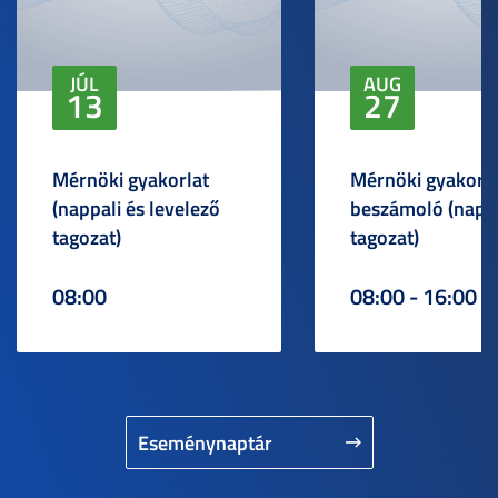
JÚL
AUG
13
27
Mérnöki gyakorlat
Mérnöki gyakorlat
(nappali és levelező
beszámoló (napp
tagozat)
tagozat)
08:00
08:00 - 16:00
Eseménynaptár