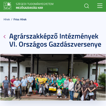
SZEGEDI TUDOMÁNYEGYETEM
Toggl
MEZŐGAZDASÁGI KAR
navig
Hírek
Friss Hírek
Agrárszakképző Intézmények
VI. Országos Gazdászversenye