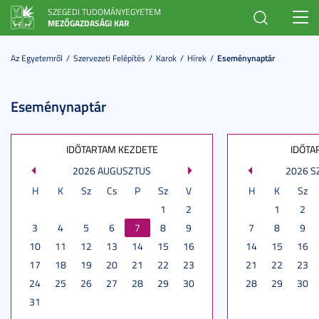
SZEGEDI TUDOMÁNYEGYETEM
Toggl
MEZŐGAZDASÁGI KAR
navig
Az Egyetemről
Szervezeti Felépítés
Karok
Hírek
Eseménynaptár
Eseménynaptár
IDŐTARTAM KEZDETE
IDŐTA
2026 AUGUSZTUS
2026 
H
K
Sz
Cs
P
Sz
V
H
K
Sz
1
2
1
2
3
4
5
6
7
8
9
7
8
9
10
11
12
13
14
15
16
14
15
16
17
18
19
20
21
22
23
21
22
23
24
25
26
27
28
29
30
28
29
30
31