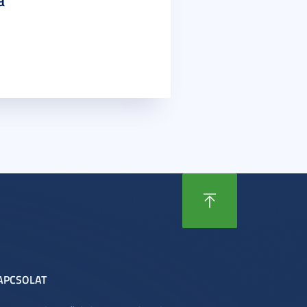
a
APCSOLAT