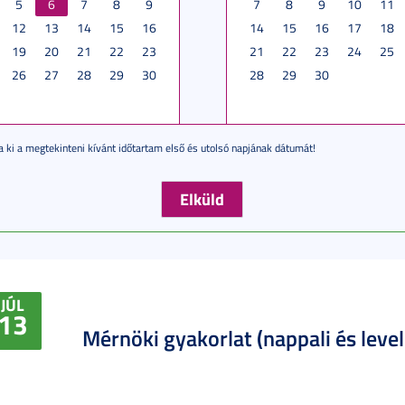
5
6
7
8
9
7
8
9
10
11
12
13
14
15
16
14
15
16
17
18
19
20
21
22
23
21
22
23
24
25
26
27
28
29
30
28
29
30
a ki a megtekinteni kívánt időtartam első és utolsó napjának dátumát!
JÚL
13
Mérnöki gyakorlat (nappali és leve