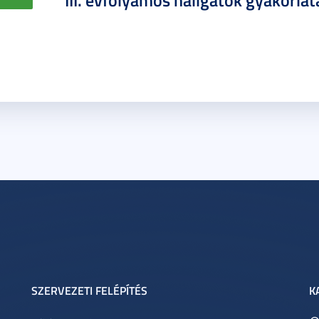
III. évfolyamos hallgatók gyakorlat
SZERVEZETI FELÉPÍTÉS
K