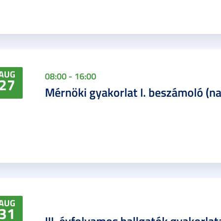
AUG
08:00 - 16:00
27
Mérnöki gyakorlat I. beszámoló (na
AUG
31