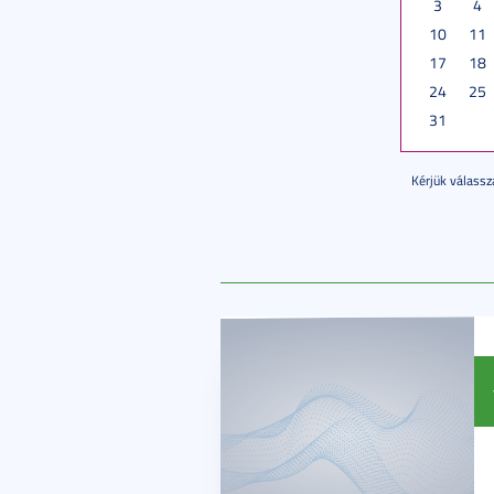
3
4
10
11
17
18
24
25
31
Kérjük válassz