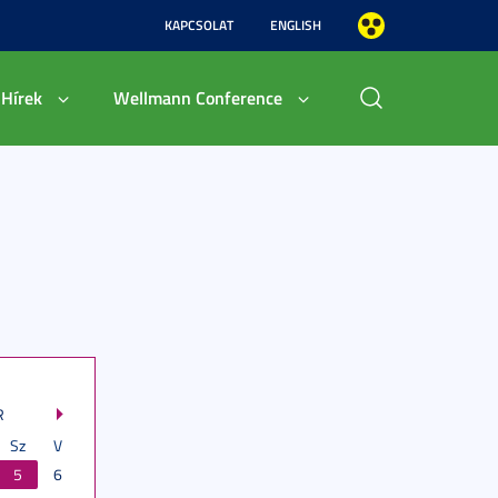
KAPCSOLAT
ENGLISH
Hírek
Wellmann Conference
R
Sz
V
5
6