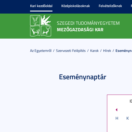
Kari kezdőoldal
Középiskolásoknak
Felvételizőknek
SZEGEDI TUDOMÁNYEGYETEM
MEZŐGAZDASÁGI KAR
Az Egyetemről
Szervezeti Felépítés
Karok
Hírek
Eseményn
Eseménynaptár
I
H
K