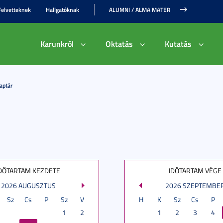
Felvetteknek
Hallgatóknak
ALUMNI / ALMA MATER
Karunkról
Oktatás
Kutatás
aptár
DŐTARTAM KEZDETE
IDŐTARTAM VÉGE
2026 AUGUSZTUS
2026 SZEPTEMBE
Sz
Cs
P
Sz
V
H
K
Sz
Cs
P
1
2
1
2
3
4