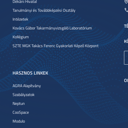
Dékáni Hivatal
Tanulmányi és Továbbképzési Osztály
Intézetek
T
Kovács Gábor Takarmányvizsgáló Laboratórium
Kollégium
K
SZTE MGK Takács Ferenc Gyakorlati Képző Központ
HASZNOS LINKEK
O
AGRA Alapítvány
Szabályzatok
Neptun
CooSpace
Modulo